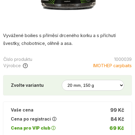
Vyvážené boilies s příměsí drceného korku a s příchutí
švestky, chobotnice, olihně a asa.
Číslo produktu
1000039
Výrobce
IMOTHEP carpbaits
Zvolte variantu
99 Kč
Vaše cena
84 Kč
Cena po registraci ⓘ
69 Kč
Cena pro VIP club ⓘ