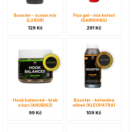
Booster - ocean mix
Fluo gel - mix koření
(LUXOR)
(SARKOFÁG)
129 Kč
291 Kč
Hook balanced - krab
Booster - kořeněná
a kari (ANUBIS2)
oliheň (KLEOPATRA)
99 Kč
109 Kč