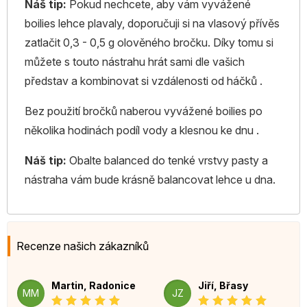
Náš tip:
Pokud nechcete, aby vám vyvážené
boilies lehce plavaly, doporučuji si na vlasový přívěs
zatlačit 0,3 - 0,5 g olověného bročku. Díky tomu si
můžete s touto nástrahu hrát sami dle vašich
představ a kombinovat si vzdálenosti od háčků .
Bez použití bročků naberou vyvážené boilies po
několika hodinách podíl vody a klesnou ke dnu .
Náš tip:
Obalte balanced do tenké vrstvy pasty a
nástraha vám bude krásně balancovat lehce u dna.
Recenze našich zákazníků
Martin, Radonice
Jiří, Břasy
MM
JZ