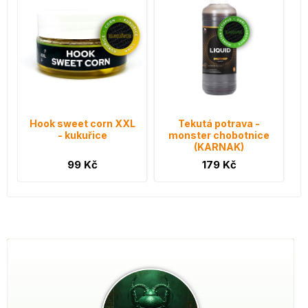
Hook sweet corn XXL
Tekutá potrava -
- kukuřice
monster chobotnice
(KARNAK)
99 Kč
179 Kč