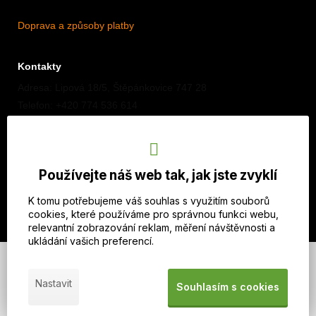
Doprava a způsoby platby
Kontakty
Adresa: Lipová 18/5, Štěpánkovice 747 28
Telefon: +420 774 536 614
E-mail: info@imothep.cz
Náš Facebook
Používejte náš web tak, jak jste zvyklí
Náš Instagram
K tomu potřebujeme váš souhlas s využitím souborů
cookies, které používáme pro správnou funkci webu,
relevantní zobrazování reklam, měření návštěvnosti a
ukládání vašich preferencí.
© 2026 WEXBO |
www.wexbo.com
|
Přihlásit se
Nastavit
Souhlasím s cookies