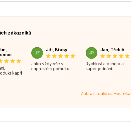
ich zákazníků
tin,
Jiří, Břasy
Jan, Třebíč
JZ
JR
onice
Jako vždy vše v
Rychlost a ochota a
naprostém pořádku.
super jednání.
rodukt kapři
Zobrazit další na Heureka