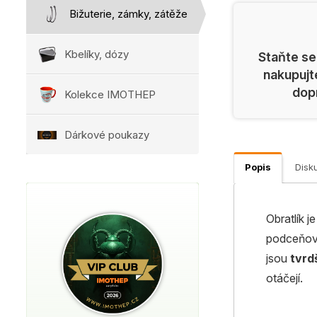
Bižuterie, zámky, zátěže
Kbelíky, dózy
Staňte se
nakupujt
dop
Kolekce IMOTHEP
Dárkové poukazy
Popis
Disk
Obratlík j
podceňova
jsou
tvrdš
otáčejí.