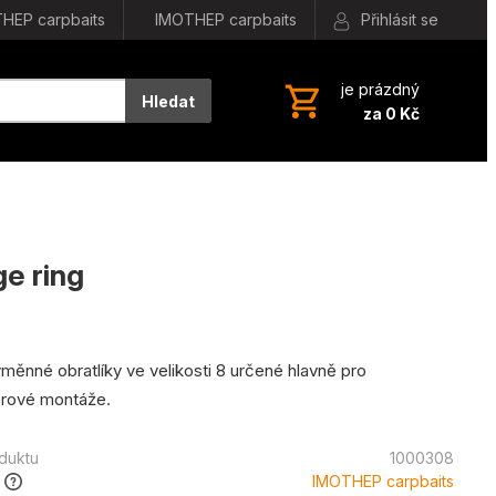
HEP carpbaits
IMOTHEP carpbaits
Přihlásit se
je prázdný
Hledat
za 0 Kč
e ring
měnné obratlíky ve velikosti 8 určené hlavně pro
érové montáže.
oduktu
1000308
IMOTHEP carpbaits