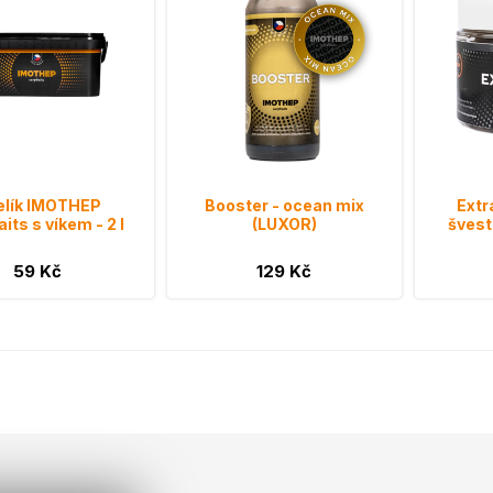
elík IMOTHEP
Booster - ocean mix
Extr
its s víkem - 2 l
(LUXOR)
švest
59 Kč
129 Kč