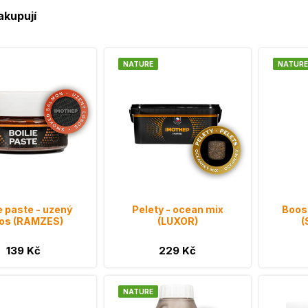
akupují
NATURE
NATURE
e paste - uzený
Pelety - ocean mix
Boost
sos (RAMZES)
(LUXOR)
(
139 Kč
229 Kč
NATURE