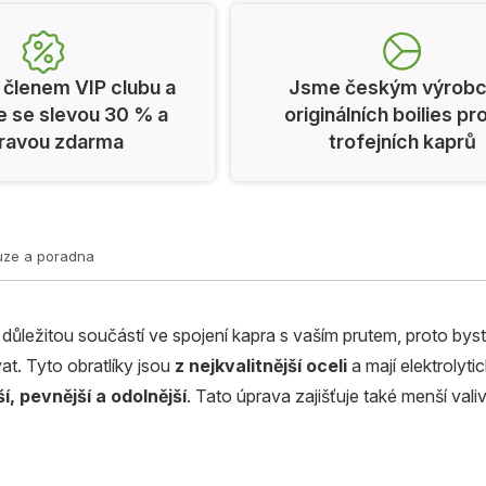
 členem VIP clubu a
Jsme českým výrob
e se slevou 30 % a
originálních boilies pr
ravou zdarma
trofejních kaprů
uze a poradna
e důležitou součástí ve spojení kapra s vaším prutem, proto byst
t. Tyto obratlíky jsou
z nejkvalitnější oceli
a mají elektrolyt
í, pevnější a odolnější
. Tato úprava zajišťuje také menší va