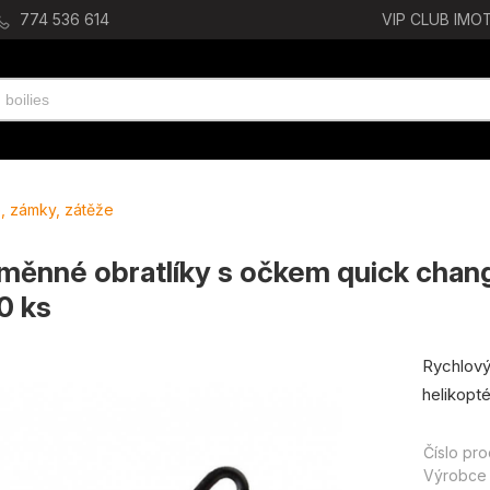
774 536 614
VIP CLUB IMOT
e, zámky, zátěže
ěnné obratlíky s očkem quick chang
0 ks
Rychlový
helikopt
Číslo pr
Výrobce