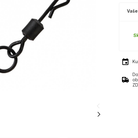
Vaše
S
Ku
Do
ob
ZD