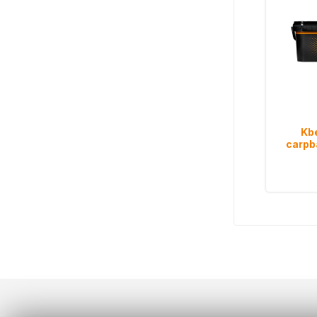
Kb
carpba