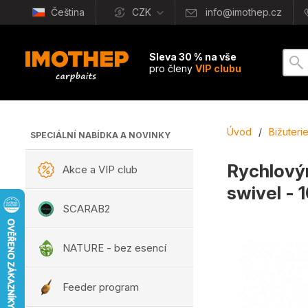
Čeština
CZK
info@imothep.cz
Sleva 30 % na vše
pro členy
VIP clubu
Úvod
/
Bižuteri
SPECIÁLNÍ NABÍDKA A NOVINKY
Rychlovým
Akce a VIP club
swivel - 1
SCARAB2
NATURE - bez esencí
Feeder program