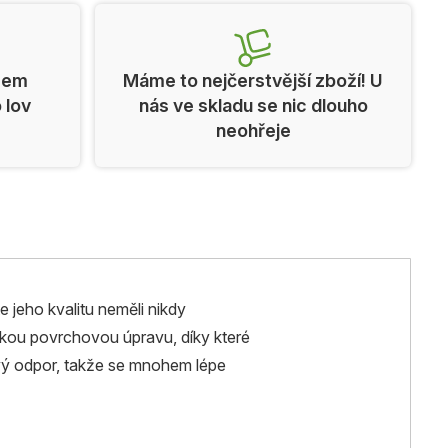
cem
Máme to nejčerstvější zboží! U
o lov
nás ve skladu se nic dlouho
neohřeje
e jeho kvalitu neměli nikdy
ickou povrchovou úpravu, díky které
livý odpor, takže se mnohem lépe