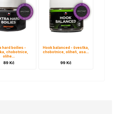
a hard boilies -
Hook balanced - švestka,
ka, chobotnice,
chobotnice, oliheň, asa...
olihe...
89 Kč
99 Kč