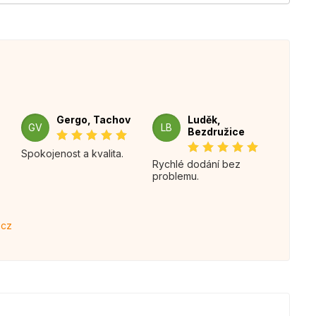
Gergo, Tachov
Luděk,
GV
LB
Bezdružice
Spokojenost a kvalita.
Rychlé dodání bez
problemu.
.cz