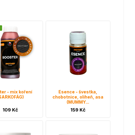
er - mix koření
Esence - švestka,
SARKOFÁG)
chobotnice, oliheň, asa
(MUMMY...
109 Kč
159 Kč