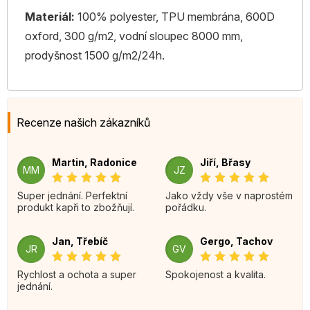
Materiál:
100% polyester, TPU membrána, 600D
oxford, 300 g/m2, vodní sloupec 8000 mm,
prodyšnost 1500 g/m2/24h.
Recenze našich zákazníků
Martin, Radonice
Jiří, Břasy
MM
JZ
Super jednání. Perfektní
Jako vždy vše v naprostém
produkt kapři to zbožňují.
pořádku.
Jan, Třebíč
Gergo, Tachov
JR
GV
Rychlost a ochota a super
Spokojenost a kvalita.
jednání.