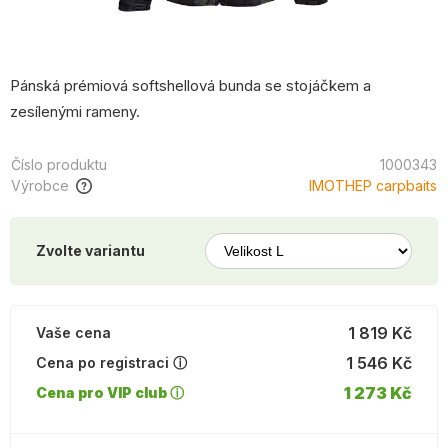
Pánská prémiová softshellová bunda se stojáčkem a
zesílenými rameny.
Číslo produktu
1000343
Výrobce
IMOTHEP carpbaits
Zvolte variantu
1 819 Kč
Vaše cena
1 546 Kč
Cena po registraci ⓘ
1 273 Kč
Cena pro VIP club ⓘ