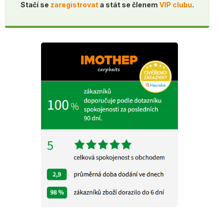
Stačí se
zaregistrovat
a stát se členem
VIP clubu
.