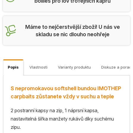
boilies pro lov trofejních kaprů
Máme to nejčerstvější zboží! U nás ve
skladu se nic dlouho neohřeje
Popis
Vlastnosti
Varianty produktu
Diskuze a porad
S nepromokavou softshell bundou IMOTHEP
carpbaits zůstanete vždy v suchu a teple
2 postranní kapsy na zip, 1 náprsní kapsa,
nastavitelná šířka manžety rukávů díky suchému
zipu.