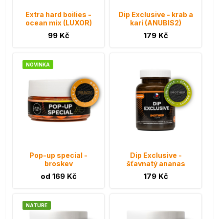
Extra hard boilies -
Dip Exclusive - krab a
ocean mix (LUXOR)
kari (ANUBIS2)
99 Kč
179 Kč
NOVINKA
Pop-up special -
Dip Exclusive -
broskev
šťavnatý ananas
od 169 Kč
179 Kč
NATURE