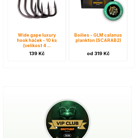
Wide gape luxury
Boilies - GLM calanus
hook háček - 10 ks
plankton (SCARAB2)
(velikost 4 ...
139 Kč
od 319 Kč