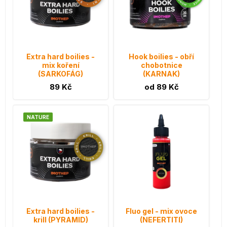
Extra hard boilies -
Hook boilies - obří
mix koření
chobotnice
(SARKOFÁG)
(KARNAK)
89 Kč
od 89 Kč
NATURE
Extra hard boilies -
Fluo gel - mix ovoce
krill (PYRAMID)
(NEFERTITI)