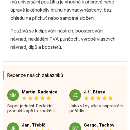
má universální použití a je vhodná k přípravě nebo
úpravě jakéhokoliv druhu návnady/nástrahy, bez
ohledu na příchuť nebo samotné složení.
Používá se k dipování nástrah, boosterování
návnad, nakládání PVA punčoch, výrobě vlastních
návnad, dipů a boosterů.
Recenze našich zákazníků
Martin, Radonice
Jiří, Břasy
MM
JZ
Super jednání. Perfektní
Jako vždy vše v naprostém
produkt kapři to zbožňují.
pořádku.
Jan, Třebíč
Gergo, Tachov
JR
GV