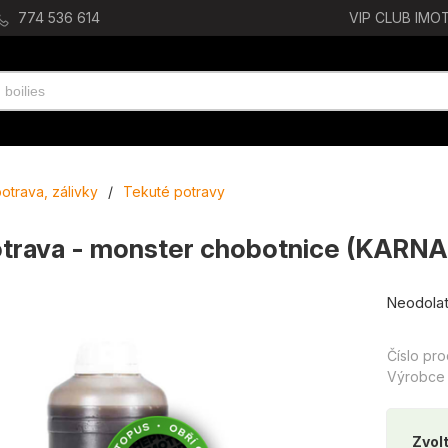
774 536 614
VIP CLUB IMOT
otrava, zálivky
/
Tekuté potravy
otrava - monster chobotnice (KARN
Neodolat
Číslo pr
Výrobce
Zvolt