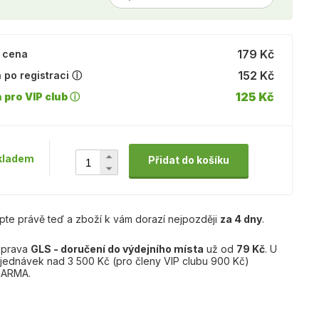
179 Kč
 cena
152 Kč
 po registraci ⓘ
125 Kč
 pro VIP club ⓘ
kladem
Přidat do košíku
pte právě teď a zboží k vám dorazí nejpozději
za 4 dny
.
prava
GLS - doručení do výdejního místa
už od
79 Kč
. U
jednávek nad 3 500 Kč (pro členy VIP clubu 900 Kč)
ARMA.