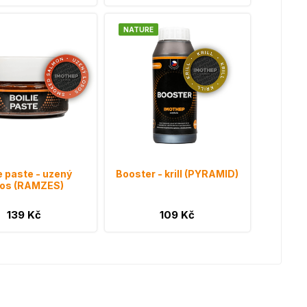
NATURE
e paste - uzený
Booster - krill (PYRAMID)
sos (RAMZES)
139 Kč
109 Kč