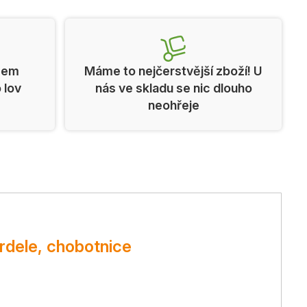
cem
Máme to nejčerstvější zboží! U
o lov
nás ve skladu se nic dlouho
neohřeje
rdele, chobotnice