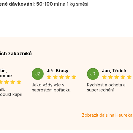
né dávkování: 50-100
ml na 1 kg směsi
ich zákazníků
tin,
Jiří, Břasy
Jan, Třebíč
JZ
JR
onice
Jako vždy vše v
Rychlost a ochota a
naprostém pořádku.
super jednání.
rodukt kapři
Zobrazit další na Heureka