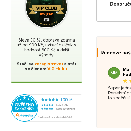
Doporuče
Sleva 30 %, doprava zdarma
už od 900 Kč, uvítací balíček v
hodnotě 600 Kč a další
Recenze naš
výhody.
Stačí se
zaregistrovat
a stát
se členem
VIP clubu
.
Mar
MM
Rad
Super jednání.
Perfektní p
to zbožňují.