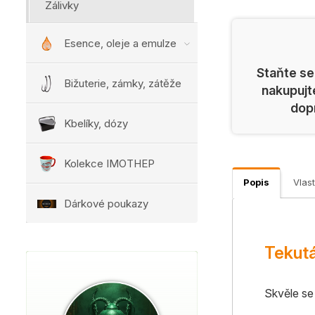
Zálivky
Esence, oleje a emulze
Staňte se
Bižuterie, zámky, zátěže
nakupujt
dop
Kbelíky, dózy
Kolekce IMOTHEP
Popis
Vlast
Dárkové poukazy
Tekutá
Skvěle se