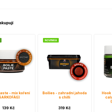
akupují
NOVINKA
paste - mix koření
Boilies - zahradní jahoda
Hook 
SARKOFÁG)
s chilli
cal
139 Kč
319 Kč