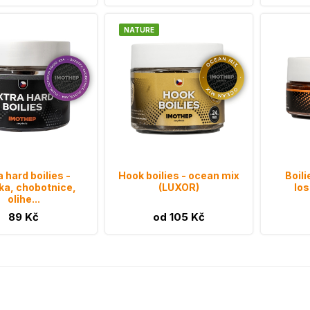
NATURE
a hard boilies -
Hook boilies - ocean mix
Boili
ka, chobotnice,
(LUXOR)
lo
olihe...
89 Kč
od 105 Kč