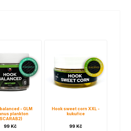
balanced - GLM
Hook sweet corn XXL -
anus plankton
kukuřice
(SCARAB2)
99 Kč
99 Kč