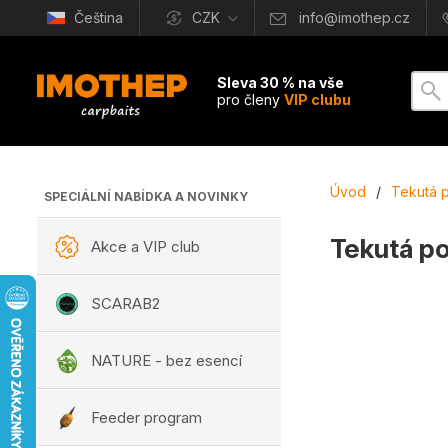
Čeština
CZK
info@imothep.cz
Sleva 30 % na vše
pro členy
VIP clubu
Úvod
/
Tekutá p
SPECIÁLNÍ NABÍDKA A NOVINKY
Tekutá p
Akce a VIP club
SCARAB2
NATURE - bez esencí
Feeder program