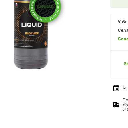
Vaše
Cena
Cena
S
Ku
Do
ob
ZD