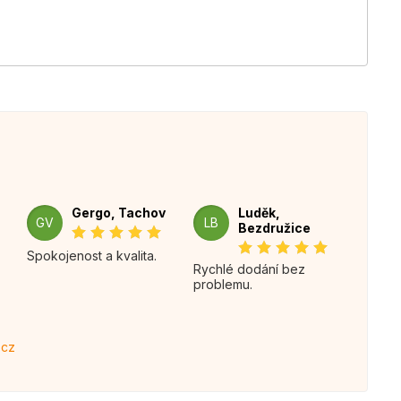
Gergo, Tachov
Luděk,
GV
LB
Bezdružice
Spokojenost a kvalita.
Rychlé dodání bez
problemu.
.cz