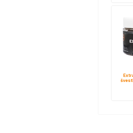
Extr
švest