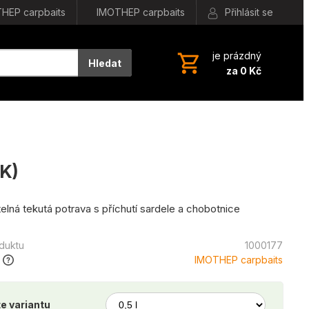
HEP carpbaits
IMOTHEP carpbaits
Přihlásit se
je prázdný
Hledat
za 0 Kč
AK)
elná tekutá potrava s příchutí sardele a chobotnice
oduktu
1000177
IMOTHEP carpbaits
e variantu