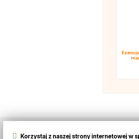
Esencja
ma
Korzystaj z naszej strony internetowej w 
Informacje