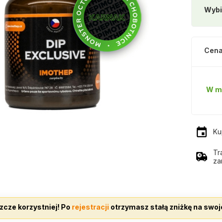
Wybi
Cena
W m
Ku
Tr
za
zcze korzystniej! Po
rejestracji
otrzymasz stałą zniżkę na swoj