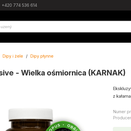
+420 774 536 614
Dipy i żele
/
Dipy płynne
sive - Wielka ośmiornica (KARNAK)
Ekskluzy
z kałamar
Numer pr
Producen