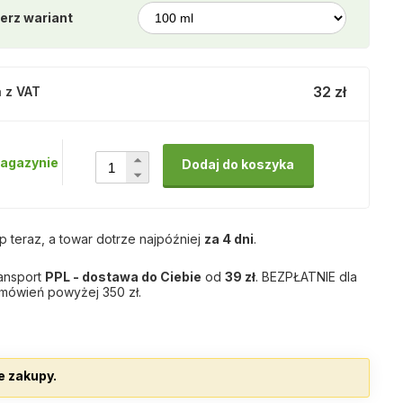
erz wariant
32 zł
 z VAT
agazynie
Dodaj do koszyka
p teraz, a towar dotrze najpóźniej
za 4 dni
.
ansport
PPL - dostawa do Ciebie
od
39 zł
. BEZPŁATNIE dla
mówień powyżej 350 zł.
e zakupy.