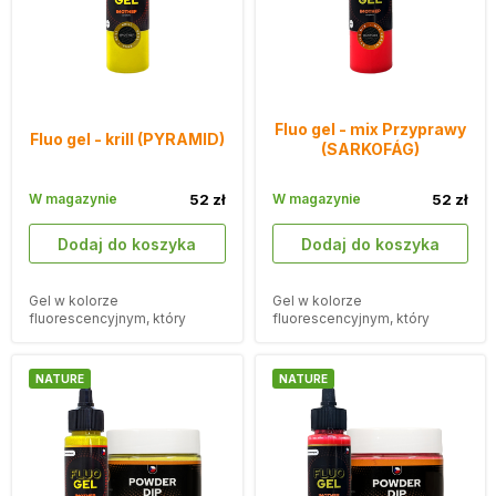
Fluo gel - mix Przyprawy
Fluo gel - krill (PYRAMID)
(SARKOFÁG)
W magazynie
52 zł
W magazynie
52 zł
Dodaj do koszyka
Dodaj do koszyka
Gel w kolorze
Gel w kolorze
fluorescencyjnym, który
fluorescencyjnym, który
przyciągnie Twoje przynęty.
przyciągnie Twoje przynęty.
NATURE
NATURE