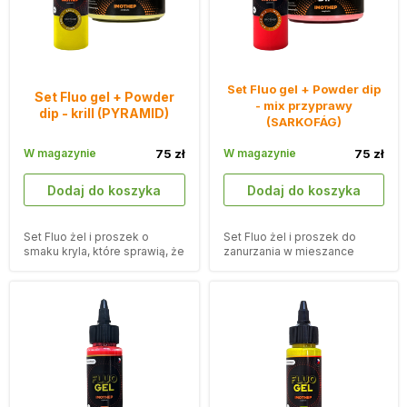
Set Fluo gel + Powder dip
Set Fluo gel + Powder
- mix przyprawy
dip - krill (PYRAMID)
(SARKOFÁG)
W magazynie
75 zł
W magazynie
75 zł
Dodaj do koszyka
Dodaj do koszyka
Set Fluo żel i proszek o
Set Fluo żel i proszek do
smaku kryla, które sprawią, że
zanurzania w mieszance
Twoje przynęty będą bardziej
przypraw, która sprawi, że
atrakcyjne.
Twoje przynęty będą bardziej
atrakcyjne.