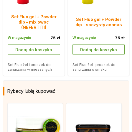
Set Fluo gel + Powder
Set Fluo gel + Powder
dip - mix owoc
dip - soczysty ananas
(NEFERTITI)
W magazynie
75 zł
W magazynie
75 zł
Dodaj do koszyka
Dodaj do koszyka
Set Fluo żel i proszek do
Set Fluo żel i proszek do
zanurzania w mieszanych
zanurzania o smaku
owocowych smakach, które
soczystego ananasa, który
sprawią, że Twoje przynęty
sprawi, że Twoje przynęty
będą bardziej atrakcyjne.
będą bardziej atrakcyjne.
Rybacy lubią kupować