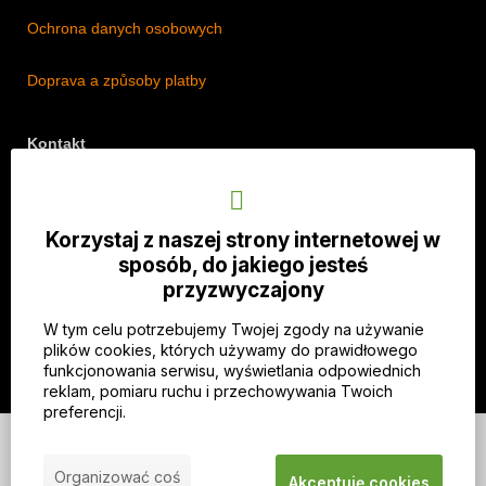
Ochrona danych osobowych
Doprava a způsoby platby
Kontakt
Adres: Lipová 18/5, Štěpánkovice 747 28, Czechy
Telefon: +420 774 536 614
Korzystaj z naszej strony internetowej w
E-mail: info@imothep.cz
sposób, do jakiego jesteś
przyzwyczajony
Nasz Facebook
W tym celu potrzebujemy Twojej zgody na używanie
Nasz Instagram
plików cookies, których używamy do prawidłowego
funkcjonowania serwisu, wyświetlania odpowiednich
reklam, pomiaru ruchu i przechowywania Twoich
preferencji.
© 2026 WEXBO |
www.wexbo.com
|
Zaloguj się
Organizować coś
Akceptuję cookies