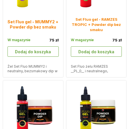
Set Fluo gel - RAMZES
Set Fluo gel - MUMMY2 +
TROPIC + Powder dip bez
Powder dip bez smaku
smaku
W magazynie
75 zł
W magazynie
75 zł
Dodaj do koszyka
Dodaj do koszyka
Żel Set Fluo MUMMY2 i
Set Fluo żelu RAMZES
neutralny, bezsmakowy dip w
__PL_0__ i neutralnego,
proszku, dzięki któremu
bezsmakowego dipu w
Twoje przynęty będą bardziej
proszku, aby uczynić Twoje
atrakcyjne.
przynęty bardziej
atrakcyjnymi.