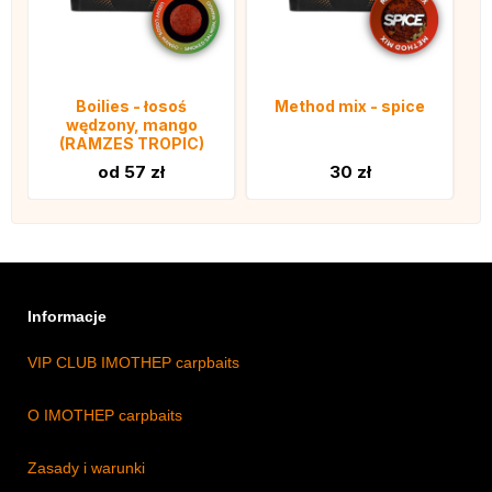
Boilies - łosoś
Method mix - spice
wędzony, mango
(RAMZES TROPIC)
od 57 zł
30 zł
Informacje
VIP CLUB IMOTHEP carpbaits
O IMOTHEP carpbaits
Zasady i warunki