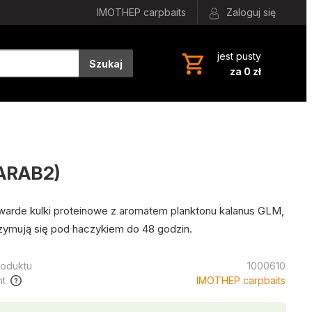
IMOTHEP carpbaits
Zaloguj się
jest pusty
Szukaj
za 0 zł
CARAB2)
warde kulki proteinowe z aromatem planktonu kalanus GLM,
rzymują się pod haczykiem do 48 godzin.
oduktu
1000610
t
IMOTHEP carpbaits