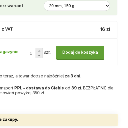
erz wariant
16 zł
 z VAT
agazynie
szt.
Dodaj do koszyka
p teraz, a towar dotrze najpóźniej
za 3 dni
.
ansport
PPL - dostawa do Ciebie
od
39 zł
. BEZPŁATNIE dla
mówień powyżej 350 zł.
e zakupy.