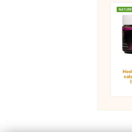
NATURE
Hook
cal