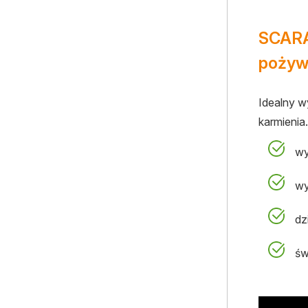
SCARAB
pożyw
Idealny 
karmienia
wy
wy
dz
św