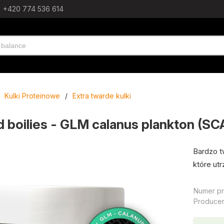
+420 774 536 614
Kulki Proteinowe
/
Extra twarde kulki
d boilies - GLM calanus plankton (S
Bardzo t
które ut
Numer pr
Producen