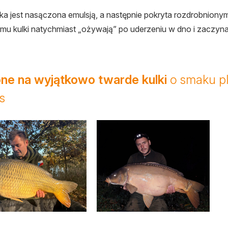
ka jest nasączona emulsją, a następnie pokryta rozdrobnionym
emu kulki natychmiast „ożywają” po uderzeniu w dno i zaczyn
ne na wyjątkowo twarde kulki
o smaku p
s