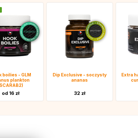
 boilies - GLM
Dip Exclusive - soczysty
Extra ha
anus plankton
ananas
cur
(SCARAB2)
od 16 zł
32 zł