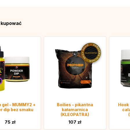
ą kupować
o gel - MUMMY2 +
Boilies - pikantna
Hook 
r dip bez smaku
kałamarnica
cal
(KLEOPATRA)
75 zł
107 zł