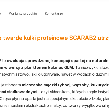
y
Warianty produktu
Komentarze
 twarde kulki proteinowe SCARAB2 utrz
n
 to
ewolucja sprawdzonej koncepcji opartej na natura
m w wersji z planktonem kalanus GLM.
To niezwykle złożon
atychmiastowo, jak i długotrwale, nawet w wodach o dużym 
 jest bogata
mieszanka mączki rybnej, wątroby, kukurydzy
tami słodkowodnymi
– czyli składnikami, których karpie inst
Część płynna oparta jest na specjalnym ekstrakcie z błota, p
onie morskim i ekstraktach z małży, co tworzy wyjątkowo sil