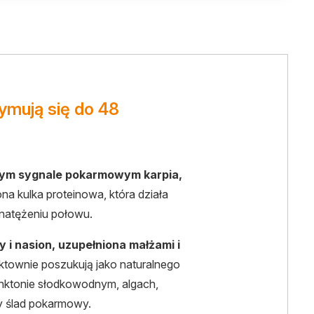
ymują się do 48
lnym sygnale pokarmowym karpia,
a kulka proteinowa, która działa
natężeniu połowu.
 i nasion, uzupełniona małżami i
ynktownie poszukują jako naturalnego
lanktonie słodkowodnym, algach,
ny ślad pokarmowy.