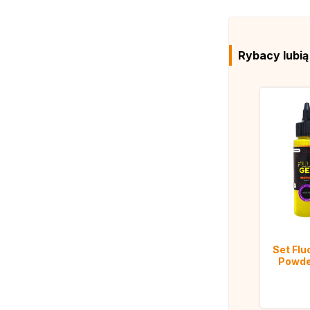
Rybacy lubi
Set Flu
Powde