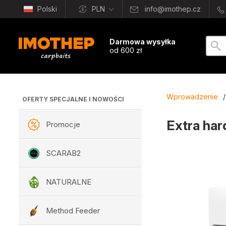
Polski
PLN
info@imothep.cz
Darmowa wysyłka
od 600 zł
Wprowadzenie
/
OFERTY SPECJALNE I NOWOŚCI
Extra har
Promocje
SCARAB2
NATURALNE
Method Feeder