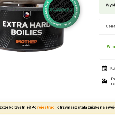
Wybi
Cena
W m
Ku
Tr
za
zcze korzystniej! Po
rejestracji
otrzymasz stałą zniżkę na swoj