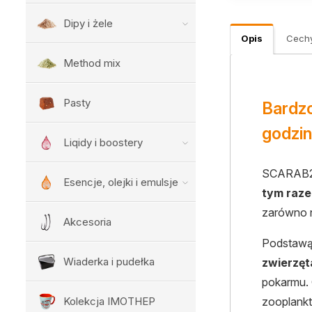
Dipy i żele
Opis
Cech
Method mix
Pasty
Bardzo
godzi
Liqidy i boostery
SCARAB2
Esencje, olejki i emulsje
tym raze
zarówno n
Akcesoria
Podstawą
Wiaderka i pudełka
zwierzę
pokarmu. 
Kolekcja IMOTHEP
zooplankt