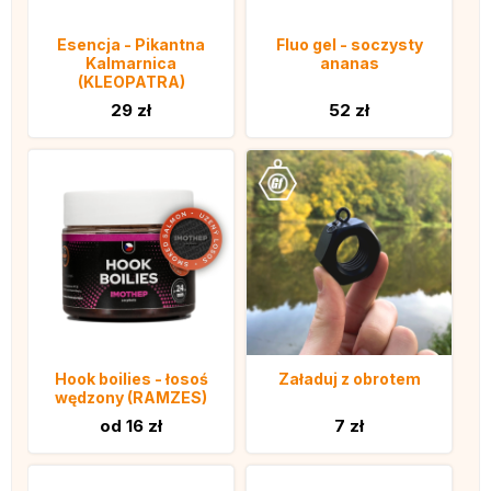
Esencja - Pikantna
Fluo gel - soczysty
Kalmarnica
ananas
(KLEOPATRA)
29 zł
52 zł
Hook boilies - łosoś
Załaduj z obrotem
wędzony (RAMZES)
od 16 zł
7 zł