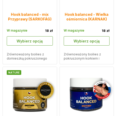
Hook balanced - mix
Hook balanced - Wielka
Przyprawy (SARKOFÁG)
ośmiornica (KARNAK)
W magazynie
18 zł
W magazynie
18 zł
Wybierz opcję
Wybierz opcję
Zrównoważony boilies z
Zrównoważony boilies z
domieszką pokruszonego
pokruszonym korkiem i
korka i smakiem mieszanki
smakiem olbrzymiej
przypraw.
kałamarnicy.
NATURE