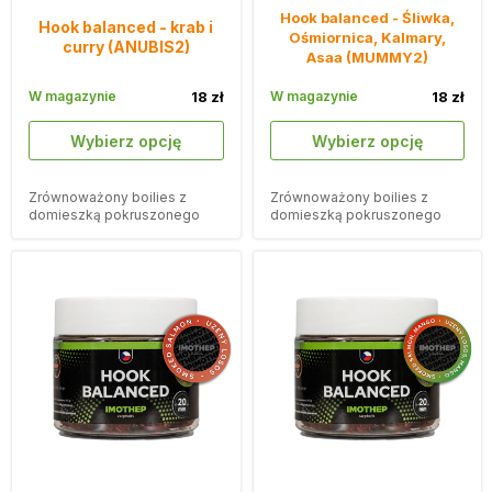
Hook balanced - Śliwka,
Hook balanced - krab i
Ośmiornica, Kalmary,
curry (ANUBIS2)
Asaa (MUMMY2)
W magazynie
18 zł
W magazynie
18 zł
Wybierz opcję
Wybierz opcję
Zrównoważony boilies z
Zrównoważony boilies z
domieszką pokruszonego
domieszką pokruszonego
korka i smakiem curry z nutą
korka i aromatami śliwki,
kraba.
ośmiornicy, kałamarnicy i asa.