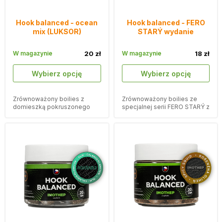
Hook balanced - ocean
Hook balanced - FERO
mix (LUKSOR)
STARÝ wydanie
W magazynie
20 zł
W magazynie
18 zł
Wybierz opcję
Wybierz opcję
Zrównoważony boilies z
Zrównoważony boilies ze
domieszką pokruszonego
specjalnej serii FERO STARÝ z
korka i smakiem mieszanki
domieszką kruszonego
ocean.
korka.