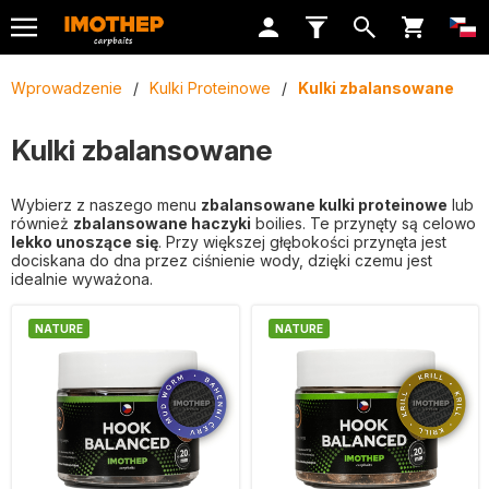
Wprowadzenie
/
Kulki Proteinowe
/
Kulki zbalansowane
Kulki zbalansowane
Wybierz z naszego menu
zbalansowane kulki proteinowe
lub
również
zbalansowane haczyki
boilies. Te przynęty są celowo
lekko unoszące się
. Przy większej głębokości przynęta jest
dociskana do dna przez ciśnienie wody, dzięki czemu jest
idealnie wyważona.
NATURE
NATURE