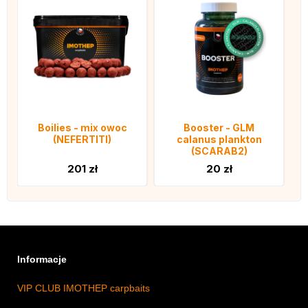
Boilies - mix owoc
Booster - GLM
(NEFERTITI)
calanus plankton
(SCARAB2)
201 zł
20 zł
Informacje
VIP CLUB IMOTHEP carpbaits