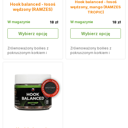
Hook balanced - łosoś
Hook balanced - łosoś
wędzony, mango (RAMZES
wędzony (RAMZES)
TROPIC)
W magazynie
18 zł
W magazynie
18 zł
Wybierz opcję
Wybierz opcję
Zrównoważony boilies z
Zrównoważony boilies z
pokruszonym korkiem i
pokruszonym korkiem i
smakiem wędzonego łososia.
smakiem wędzonego łososia.