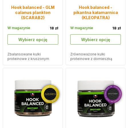
Hook balanced - GLM
Hook balanced -
calanus plankton
pikantna kałamarnica
(SCARAB2)
(KLEOPATRA)
W magazynie
18 zł
W magazynie
18 zł
Wybierz opcję
Wybierz opcję
Zbalansowane kulki
Zrównoważone kulki
proteinowe z kruszonym
proteinowe z domieszką
korkiem o smaku planktonu
pokruszonego korka i
GLM calanus.
smakiem pikantnej
kałamarnicy.