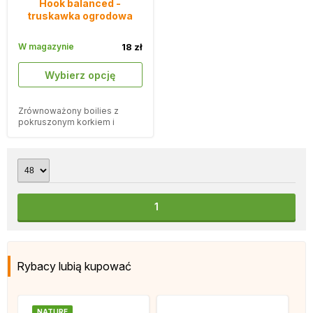
Hook balanced -
truskawka ogrodowa
W magazynie
18 zł
Wybierz opcję
Zrównoważony boilies z
pokruszonym korkiem i
smakiem ogrodowych
truskawek.
1
Rybacy lubią kupować
NATURE