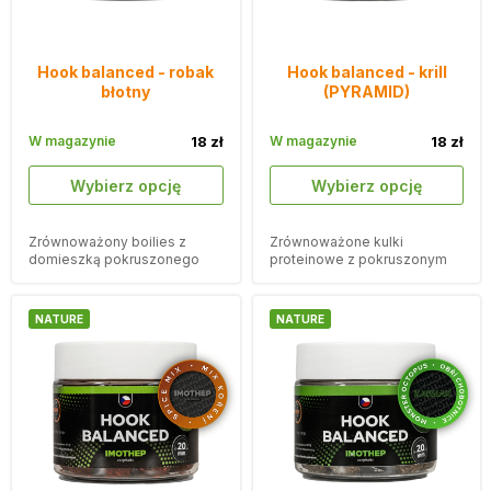
Hook balanced - robak
Hook balanced - krill
błotny
(PYRAMID)
W magazynie
18 zł
W magazynie
18 zł
Wybierz opcję
Wybierz opcję
Zrównoważony boilies z
Zrównoważone kulki
domieszką pokruszonego
proteinowe z pokruszonym
korka i smakiem robaków
korkiem i aromatem kryla.
błotnych.
NATURE
NATURE