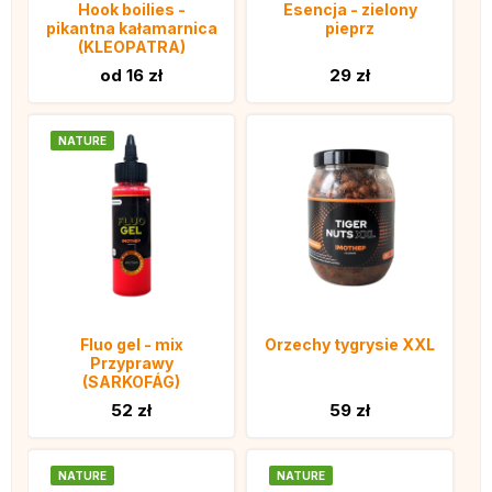
Hook boilies -
Esencja - zielony
pikantna kałamarnica
pieprz
(KLEOPATRA)
od 16 zł
29 zł
NATURE
Fluo gel - mix
Orzechy tygrysie XXL
Przyprawy
(SARKOFÁG)
52 zł
59 zł
NATURE
NATURE