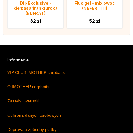
Dip Exclusive -
Fluo gel - mix owoc
kiełbasa frankfurcka
(NEFERTITI)
(EUFRAT)
32 zł
52 zł
Informacje
VIP CLUB IMOTHEP carpbaits
O IMOTHEP carpbaits
Zasady i warunki
Ochrona danych osobowych
Doprava a způsoby platby