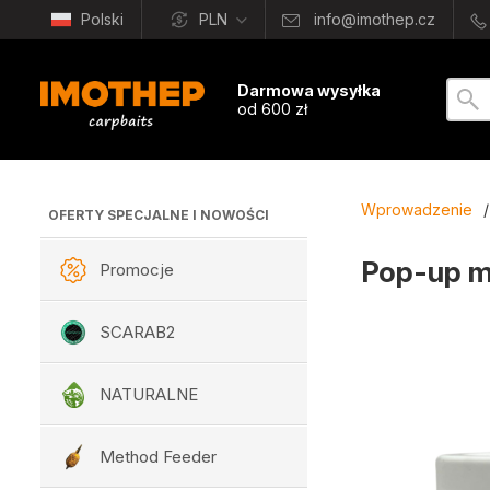
Polski
PLN
info@imothep.cz
Darmowa wysyłka
od 600 zł
Wprowadzenie
/
OFERTY SPECJALNE I NOWOŚCI
Pop-up mi
Promocje
SCARAB2
NATURALNE
Method Feeder