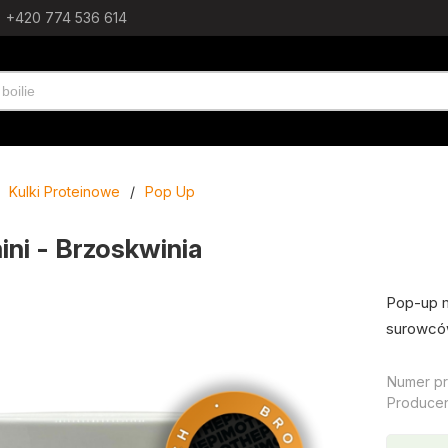
+420 774 536 614
Kulki Proteinowe
/
Pop Up
ni - Brzoskwinia
Pop-up m
surowcó
Numer pr
Producen