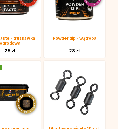
paste - truskawka
Powder dip - wątroba
ogrodowa
25 zł
28 zł
ty - ocean mix
Obrotowe swivel - 10 szt.