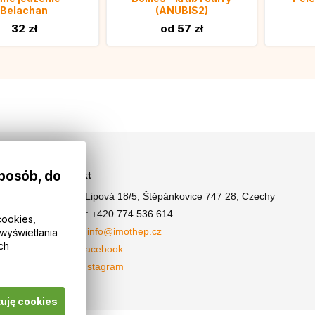
Belachan
(ANUBIS2)
32 zł
od 57 zł
sposób, do
Kontakt
Adres: Lipová 18/5, Štěpánkovice 747 28, Czechy
Telefon: +420 774 536 614
cookies,
E-mail: info@imothep.cz
wyświetlania
ch
Nasz Facebook
Nasz Instagram
tuję cookies