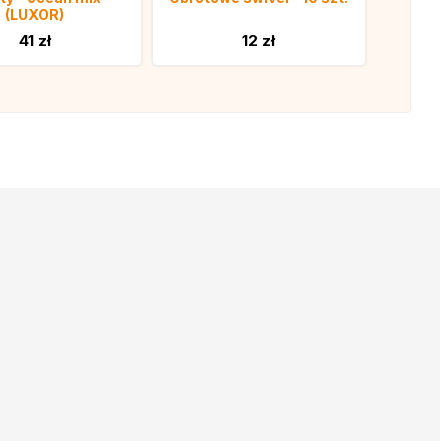
(LUXOR)
41 zł
12 zł