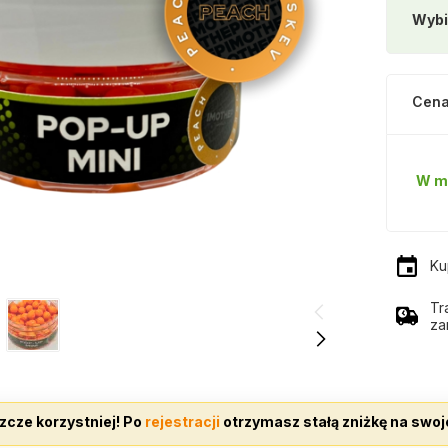
Wybi
Cena
W m
Ku
Tr
za
zcze korzystniej! Po
rejestracji
otrzymasz stałą zniżkę na swoj