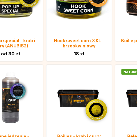
 special - krab i
Hook sweet corn XXL -
Boilie 
ry (ANUBIS2)
brzoskwiniowy
od 30 zł
18 zł
NATURE
nne jedzenie -
Boilies - krab i curry
Pele