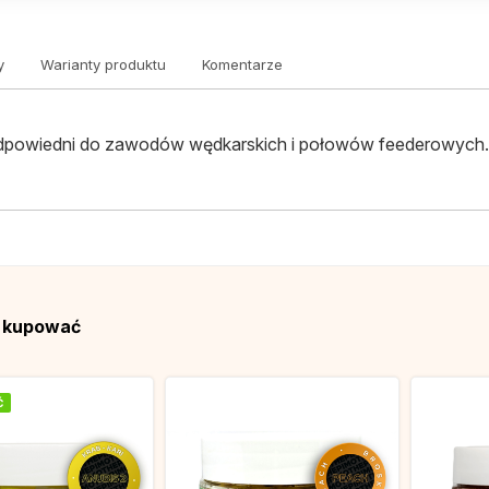
y
Warianty produktu
Komentarze
dpowiedni do zawodów wędkarskich i połowów feederowych
ą kupować
Ć