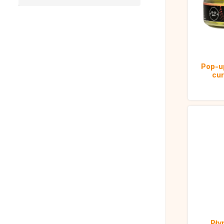
Pop-up
cur
Pły