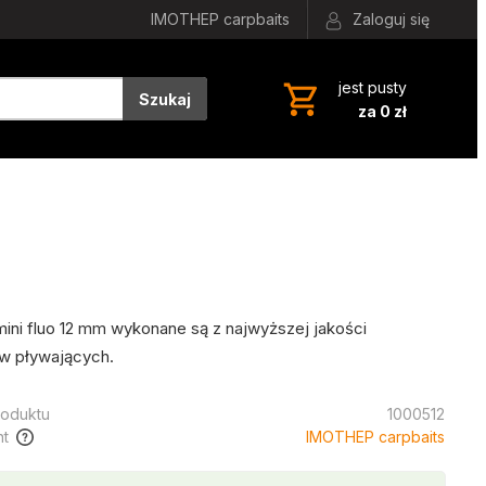
IMOTHEP carpbaits
Zaloguj się
jest pusty
Szukaj
za 0 zł
ini fluo 12 mm wykonane są z najwyższej jakości
w pływających.
oduktu
1000512
t
IMOTHEP carpbaits