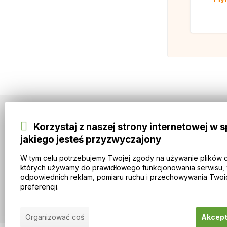
Korzystaj z naszej strony internetowej w 
Informacje
jakiego jesteś przyzwyczajony
VIP CLUB IMOTHEP carpbaits
O IMOTHEP carpbaits
W tym celu potrzebujemy Twojej zgody na używanie plików 
Zasady i warunki
których używamy do prawidłowego funkcjonowania serwisu, 
odpowiednich reklam, pomiaru ruchu i przechowywania Twoi
Ochrona danych osobowych
preferencji.
Doprava a způsoby platby
Organizować coś
Akcep