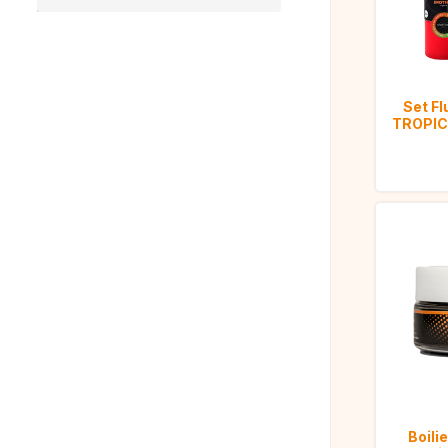
Set F
TROPIC 
Boili