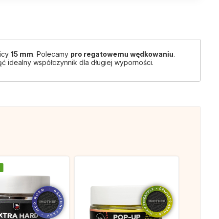
nicy
15 mm
. Polecamy
p
ro regatowemu wędkowaniu
.
ć idealny współczynnik dla długiej wyporności.