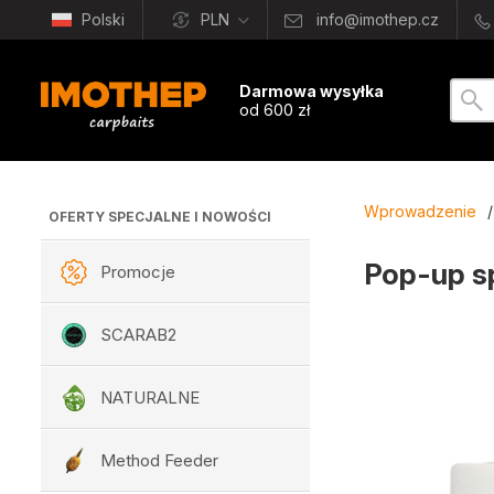
Polski
PLN
info@imothep.cz
Darmowa wysyłka
od 600 zł
Wprowadzenie
/
OFERTY SPECJALNE I NOWOŚCI
Pop-up s
Promocje
SCARAB2
NATURALNE
Method Feeder