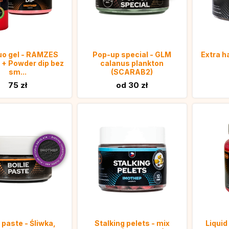
luo gel - RAMZES
Pop-up special - GLM
Extra h
+ Powder dip bez
calanus plankton
sm...
(SCARAB2)
75 zł
od 30 zł
e paste - Śliwka,
Stalking pelets - mix
Liqui