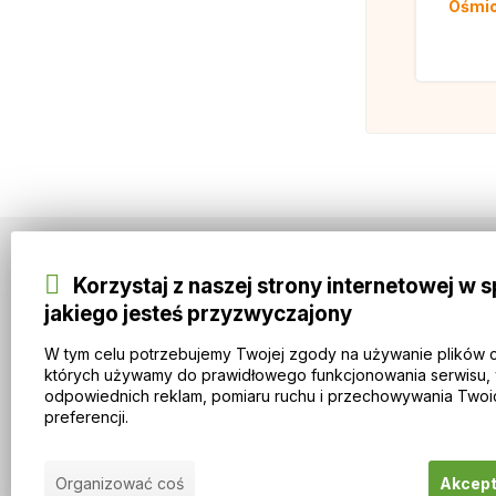
Ośmio
Korzystaj z naszej strony internetowej w 
Informacje
jakiego jesteś przyzwyczajony
VIP CLUB IMOTHEP carpbaits
O IMOTHEP carpbaits
W tym celu potrzebujemy Twojej zgody na używanie plików 
Zasady i warunki
których używamy do prawidłowego funkcjonowania serwisu, 
odpowiednich reklam, pomiaru ruchu i przechowywania Twoi
Ochrona danych osobowych
preferencji.
Doprava a způsoby platby
Organizować coś
Akcep