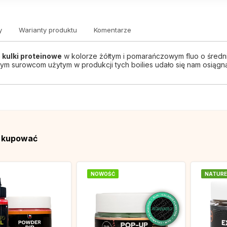
y
Warianty produktu
Komentarze
 kulki proteinowe
w kolorze żółtym i pomarańczowym fluo o śred
ym surowcom użytym w produkcji tych boilies udało się nam osiągną
ą kupować
NOWOŚĆ
NATURE