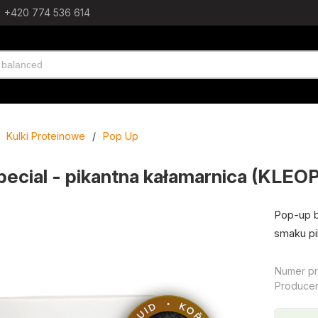
+420 774 536 614
Kulki Proteinowe
/
Pop Up
pecial - pikantna kałamarnica (KLEO
Pop-up b
smaku pi
Numer pr
Producen