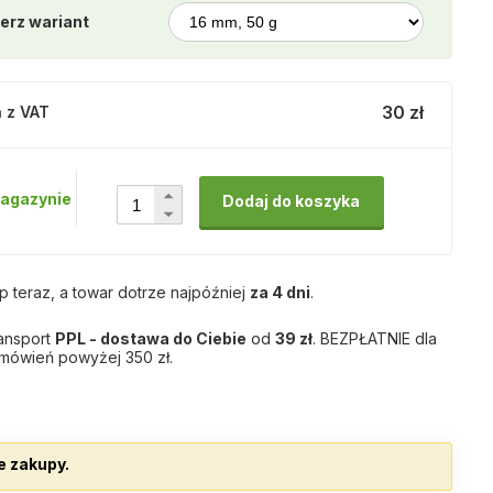
erz wariant
30 zł
 z VAT
agazynie
Dodaj do koszyka
p teraz, a towar dotrze najpóźniej
za 4 dni
.
ansport
PPL - dostawa do Ciebie
od
39 zł
. BEZPŁATNIE dla
mówień powyżej 350 zł.
e zakupy.