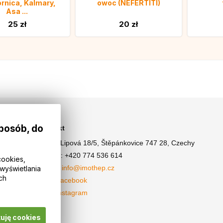
rnica, Kalmary,
owoc (NEFERTITI)
Asa ...
25 zł
20 zł
sposób, do
Kontakt
Adres: Lipová 18/5, Štěpánkovice 747 28, Czechy
Telefon: +420 774 536 614
cookies,
E-mail: info@imothep.cz
wyświetlania
ch
Nasz Facebook
Nasz Instagram
tuję cookies