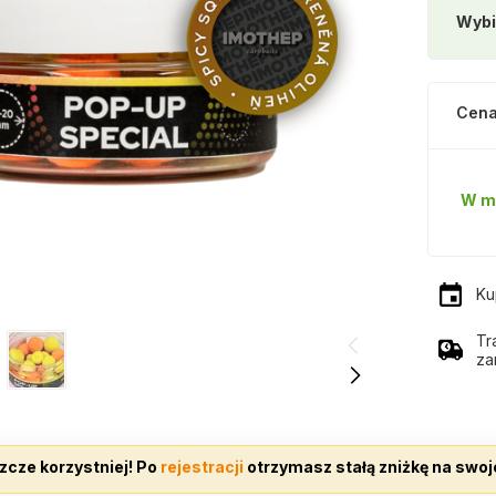
Wybi
Cena
W m
Ku
Tr
za
zcze korzystniej! Po
rejestracji
otrzymasz stałą zniżkę na swoj