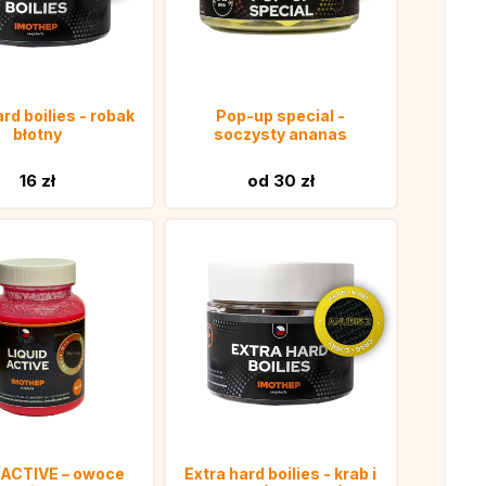
ard boilies - robak
Pop-up special -
błotny
soczysty ananas
16 zł
od 30 zł
d ACTIVE – owoce
Extra hard boilies - krab i