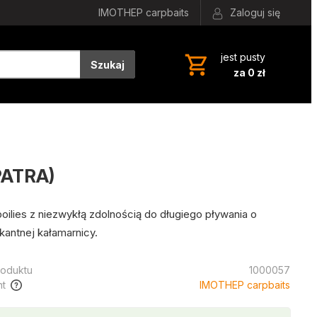
IMOTHEP carpbaits
Zaloguj się
jest pusty
Szukaj
za 0 zł
PATRA)
oilies z niezwykłą zdolnością do długiego pływania o
kantnej kałamarnicy.
oduktu
1000057
t
IMOTHEP carpbaits