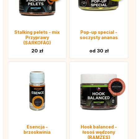
Stalking pelets - mix
Pop-up special -
Przyprawy
soczysty ananas
(SARKOFÁG)
20 zł
od 30 zł
Esencja -
Hook balanced -
brzoskwinia
łosoś wędzony
(RAMZES)