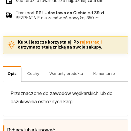
Kup teraz, a towar dotrze najpóźniej
za 4 dni
.
Transport
PPL - dostawa do Ciebie
od
39 zł
.
BEZPŁATNIE dla zamówień powyżej 350 zł.
Kupuj jeszcze korzystniej! Po
rejestracji
otrzymasz stałą zniżkę na swoje zakupy.
Opis
Cechy
Warianty produktu
Komentarze
Przeznaczone do zawodów wędkarskich lub do
oszukiwania ostrożnych karpi.
Rybacy lubią kupować