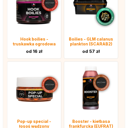
Hook boilies -
Boilies - GLM calanus
truskawka ogrodowa
plankton (SCARAB2)
od 16 zł
od 57 zł
Pop-up special -
Booster - kiełbasa
łosoś wędzony
frankfurcka (EUFRAT)