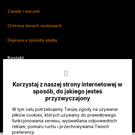
Zasady i warunki
Ochrona danych osobowych
Doprava a způsoby platby
Kontakt
Adres: Lipová 18/5, Štěpánkovice 747 28, Czechy
Telefon: +420 774 536 614
Korzystaj z naszej strony internetowej w
E-mail: info@imothep.cz
sposób, do jakiego jesteś
przyzwyczajony
Nasz Facebook
W tym celu potrzebujemy Twojej zgody na używanie
Nasz Instagram
plików cookies, których używamy do prawidłowego
funkcjonowania serwisu, wyświetlania odpowiednich
reklam, pomiaru ruchu i przechowywania Twoich
preferencji.