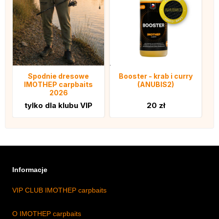
Spodnie dresowe
Booster - krab i curry
IMOTHEP carpbaits
(ANUBIS2)
2026
tylko dla klubu VIP
20 zł
Informacje
VIP CLUB IMOTHEP carpbaits
O IMOTHEP carpbaits