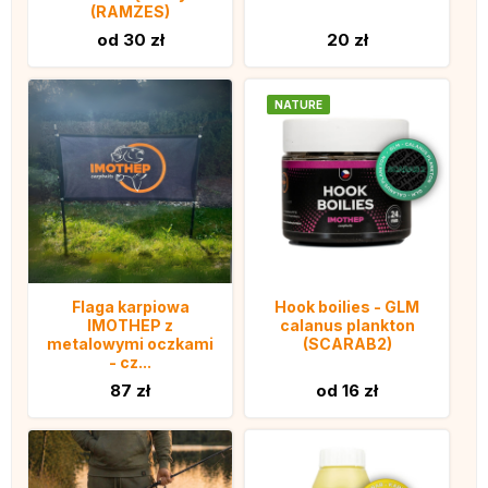
(RAMZES)
od 30 zł
20 zł
NATURE
Flaga karpiowa
Hook boilies - GLM
IMOTHEP z
calanus plankton
metalowymi oczkami
(SCARAB2)
- cz...
87 zł
od 16 zł