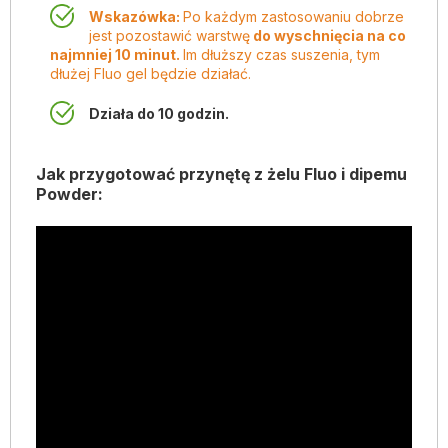
Wskazówka:
Po każdym zastosowaniu dobrze
jest pozostawić warstwę
do wyschnięcia na co
najmniej 10 minut.
Im dłuższy czas suszenia, tym
dłużej Fluo gel będzie działać.
Działa do 10 godzin.
Jak przygotować przynętę z żelu Fluo i dipemu
Powder: