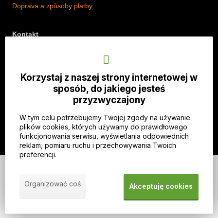
Doprava a způsoby platby
Kontakt
Adres: Lipová 18/5, Štěpánkovice 747 28, Czechy
Telefon: +420 774 536 614
Korzystaj z naszej strony internetowej w
E-mail: info@imothep.cz
sposób, do jakiego jesteś
przyzwyczajony
Nasz Facebook
W tym celu potrzebujemy Twojej zgody na używanie
Nasz Instagram
plików cookies, których używamy do prawidłowego
funkcjonowania serwisu, wyświetlania odpowiednich
reklam, pomiaru ruchu i przechowywania Twoich
preferencji.
© 2026 WEXBO |
www.wexbo.com
|
Zaloguj się
Organizować coś
Akceptuję cookies