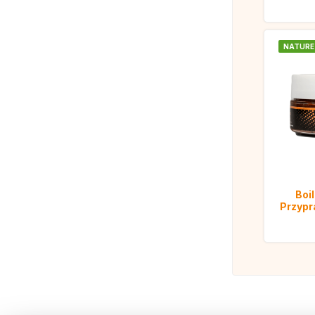
NATURE
Boil
Przyp