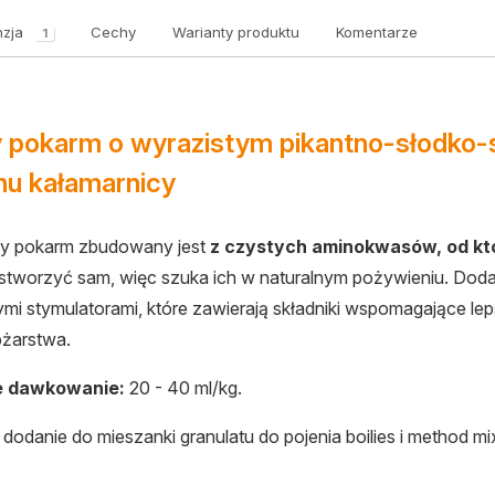
zja
Cechy
Warianty produktu
Komentarze
1
y pokarm o wyrazistym pikantno-słodko-
hu kałamarnicy
ny pokarm zbudowany jest
z czystych aminokwasów, od któ
stworzyć sam, więc szuka ich w naturalnym pożywieniu. Dod
mi stymulatorami, które zawierają składniki wspomagające leps
bżarstwa.
e dawkowanie:
20 - 40 ml/kg.
dodanie do mieszanki granulatu do pojenia boilies i method mi