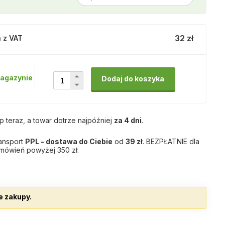
32 zł
 z VAT
agazynie
Dodaj do koszyka
p teraz, a towar dotrze najpóźniej
za 4 dni
.
ansport
PPL - dostawa do Ciebie
od
39 zł
. BEZPŁATNIE dla
mówień powyżej 350 zł.
e zakupy.