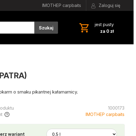
IMOTHEP carpbaits
Zaloguj się
jest pusty
Szukaj
za 0 zł
OPATRA)
okarm o smaku pikantnej kałamarnicy.
oduktu
1000173
t
IMOTHEP carpbaits
erz wariant