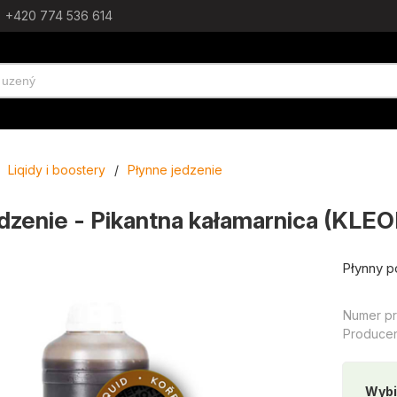
+420 774 536 614
Liqidy i boostery
/
Płynne jedzenie
dzenie - Pikantna kałamarnica (KLE
Płynny p
Numer pr
Producen
Wybi