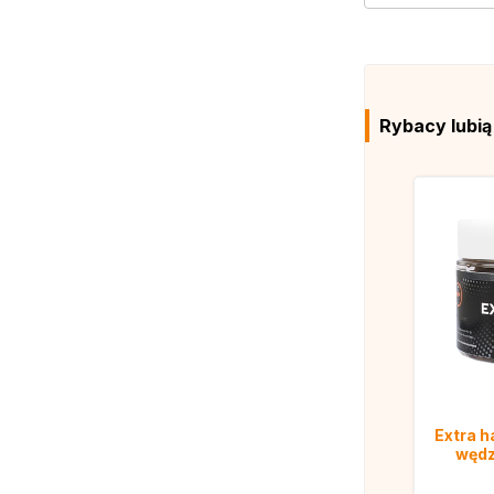
Rybacy lubi
Extra h
wędz