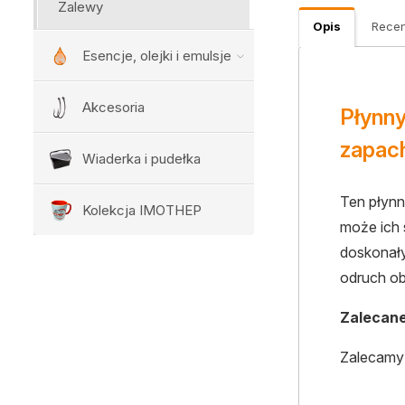
Zalewy
Opis
Recen
Esencje, olejki i emulsje
Akcesoria
Płynn
zapac
Wiaderka i pudełka
Ten płyn
Kolekcja IMOTHEP
może ich 
doskonały
odruch o
Zalecan
Zalecamy 