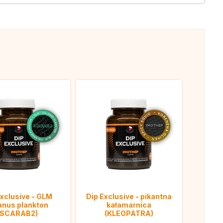
Exclusive - GLM
Dip Exclusive - pikantna
anus plankton
kałamarnica
(SCARAB2)
(KLEOPATRA)