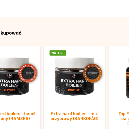
ą kupować
NATURE
ard boilies - łosoś
Extra hard boilies - mix
Dip 
ony (RAMZES)
przyprawy (SARKOFÁG)
cal