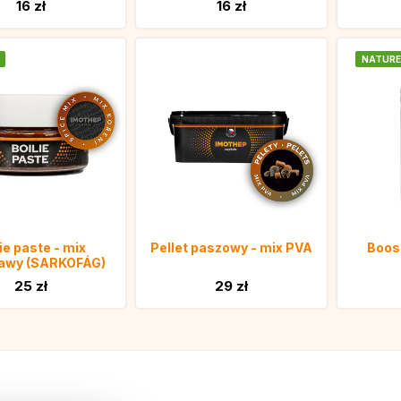
16 zł
16 zł
NATURE
ie paste - mix
Pellet paszowy - mix PVA
Boos
rawy (SARKOFÁG)
25 zł
29 zł