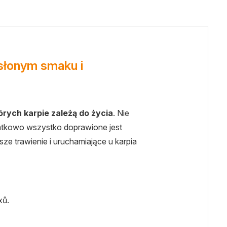
słonym smaku i
rych karpie zależą do życia
. Nie
atkowo wszystko doprawione jest
ze trawienie i uruchamiające u karpia
xů.