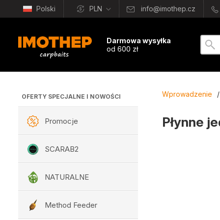
Polski
PLN
info@imothep.cz
Darmowa wysyłka
od 600 zł
Wprowadzenie
/
OFERTY SPECJALNE I NOWOŚCI
Płynne je
Promocje
SCARAB2
NATURALNE
Method Feeder