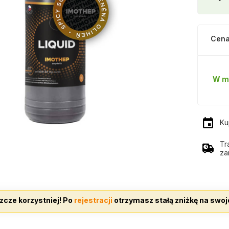
Cena
W m
Ku
Tr
za
zcze korzystniej! Po
rejestracji
otrzymasz stałą zniżkę na swoj