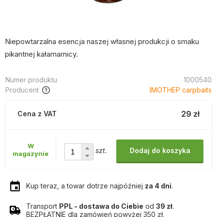
Niepowtarzalna esencja naszej własnej produkcji o smaku
pikantnej kałamarnicy.
Numer produktu
1000540
Producent
IMOTHEP carpbaits
29 zł
Cena z VAT
W
szt.
Dodaj do koszyka
magazynie
Kup teraz, a towar dotrze najpóźniej
za 4 dni
.
Transport
PPL - dostawa do Ciebie
od
39 zł
.
BEZPŁATNIE dla zamówień powyżej 350 zł.