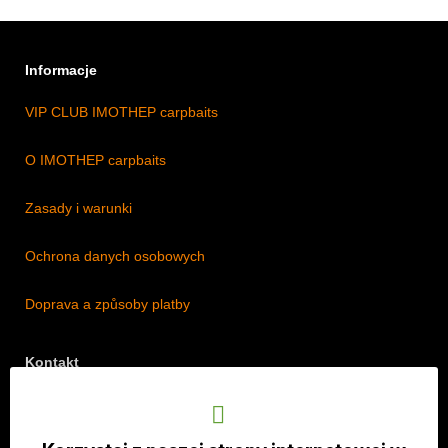
Informacje
VIP CLUB IMOTHEP carpbaits
O IMOTHEP carpbaits
Zasady i warunki
Ochrona danych osobowych
Doprava a způsoby platby
Kontakt
Adres: Lipová 18/5, Štěpánkovice 747 28, Czechy
Telefon: +420 774 536 614