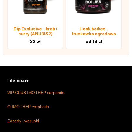
Dip Exclusive - krab i
Hook boilies -
curry (ANUBIS2)
truskawka ogrodowa
32 zł
od 16 zł
Informacje
VIP CLUB IMOTHEP carpbaits
O IMOTHEP carpbaits
Zasady i warunki