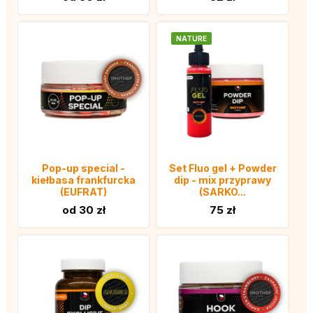
NATURE
Pop-up special -
Set Fluo gel + Powder
kiełbasa frankfurcka
dip - mix przyprawy
(EUFRAT)
(SARKO...
od 30 zł
75 zł