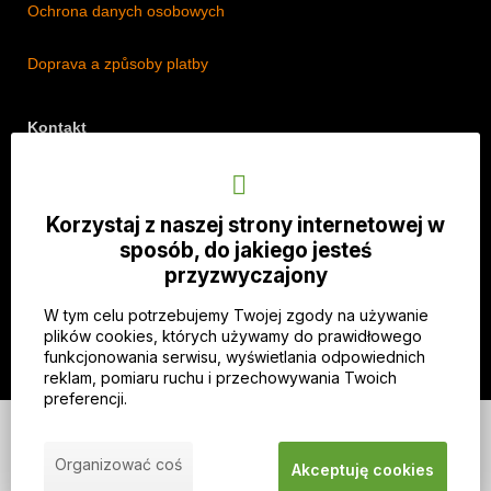
Ochrona danych osobowych
Doprava a způsoby platby
Kontakt
Adres: Lipová 18/5, Štěpánkovice 747 28, Czechy
Telefon: +420 774 536 614
Korzystaj z naszej strony internetowej w
E-mail: info@imothep.cz
sposób, do jakiego jesteś
przyzwyczajony
Nasz Facebook
W tym celu potrzebujemy Twojej zgody na używanie
Nasz Instagram
plików cookies, których używamy do prawidłowego
funkcjonowania serwisu, wyświetlania odpowiednich
reklam, pomiaru ruchu i przechowywania Twoich
preferencji.
© 2026 WEXBO |
www.wexbo.com
|
Zaloguj się
Organizować coś
Akceptuję cookies