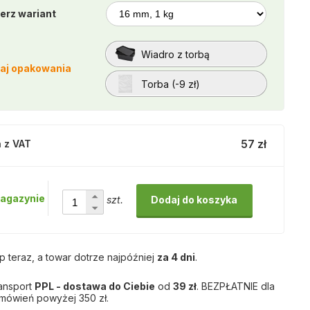
erz wariant
Wiadro z torbą
aj opakowania
Torba (-9 zł)
57 zł
 z VAT
agazynie
szt.
Dodaj do koszyka
p teraz, a towar dotrze najpóźniej
za 4 dni
.
ansport
PPL - dostawa do Ciebie
od
39 zł
. BEZPŁATNIE dla
mówień powyżej 350 zł.