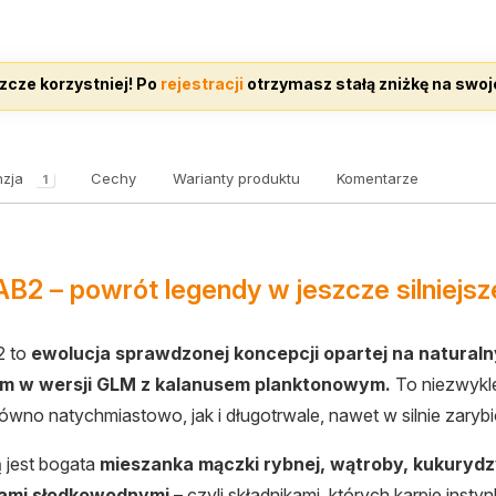
zcze korzystniej! Po
rejestracji
otrzymasz stałą zniżkę na swoj
zja
Cechy
Warianty produktu
Komentarze
1
2 – powrót legendy w jeszcze silniejsze
 to
ewolucja sprawdzonej koncepcji opartej na natura
m w wersji GLM z kalanusem planktonowym.
To niezwykle
równo natychmiastowo, jak i długotrwale, nawet w silnie zary
 jest bogata
mieszanka mączki rybnej, wątroby, kukurydzy
tami słodkowodnymi
– czyli składnikami, których karpie inst