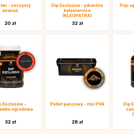
ter - soczysty
Dip Exclusive - pikantna
Pop-up
ananas
kałamarnica
(KLEOPATRA)
20 zł
32 zł
p Exclusive -
Pellet paszowy - mix PVA
Dip 
kawka ogrodowa
cal
32 zł
28 zł