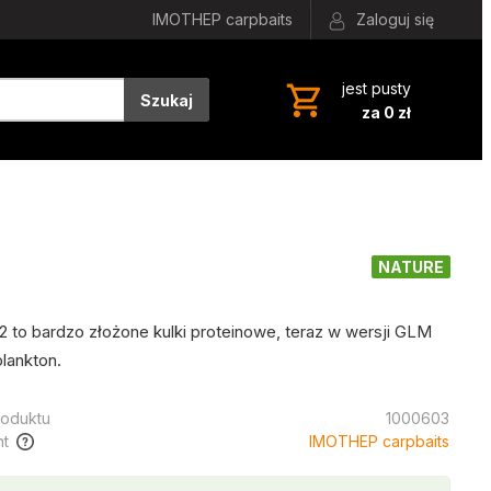
IMOTHEP carpbaits
Zaloguj się
jest pusty
Szukaj
za 0 zł
NATURE
to bardzo złożone kulki proteinowe, teraz w wersji GLM
plankton.
oduktu
1000603
t
IMOTHEP carpbaits