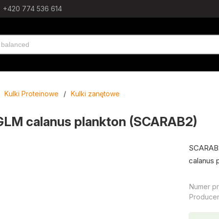
+420 774 536 614
Kulki Proteinowe
/
Kulki zanętowe
 GLM calanus plankton (SCARAB2)
SCARAB2 
calanus 
Numer pr
Producen