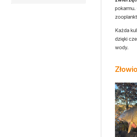
pokarmu. 
zooplankt
Każda kul
dzięki cz
wody.
Złowio