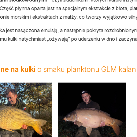
Część płynna oparta jest na specjalnym ekstrakcie z błota, p
onie morskim i ekstraktach z małży, co tworzy wyjątkowo sil
ka jest nasączona emulsją, a następnie pokryta rozdrobnionym
emu kulki natychmiast „ożywają” po uderzeniu w dno i zaczyn
ne na kulki
o smaku planktonu GLM kalan