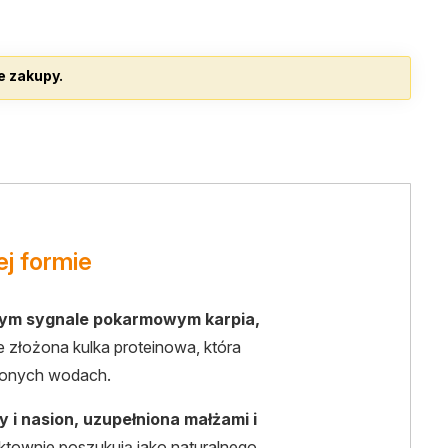
e zakupy.
j formie
lnym sygnale pokarmowym karpia,
 złożona kulka proteinowa, która
bionych wodach.
 i nasion, uzupełniona małżami i
ynktownie poszukują jako naturalnego