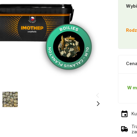
Wybi
Rodz
Cena
W m
Ku
Tr
za