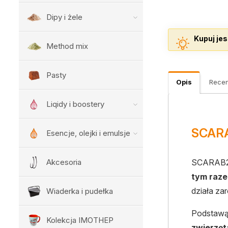
Dipy i żele
Kupuj jes
Method mix
Pasty
Opis
Recen
Liqidy i boostery
SCARAB
Esencje, olejki i emulsje
Akcesoria
SCARAB2
tym raze
działa za
Wiaderka i pudełka
Podstawą
Kolekcja IMOTHEP
zwierzę