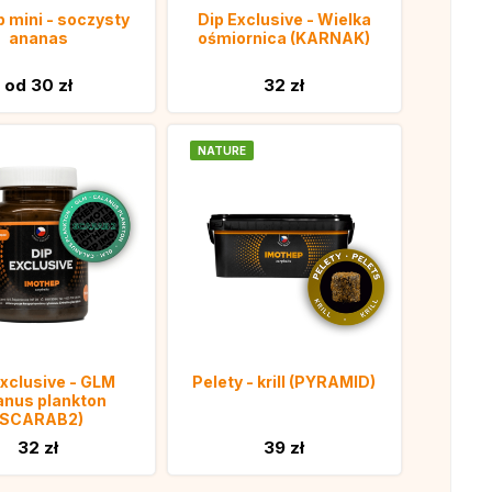
 mini - soczysty
Dip Exclusive - Wielka
ananas
ośmiornica (KARNAK)
od 30 zł
32 zł
NATURE
Exclusive - GLM
Pelety - krill (PYRAMID)
anus plankton
(SCARAB2)
32 zł
39 zł