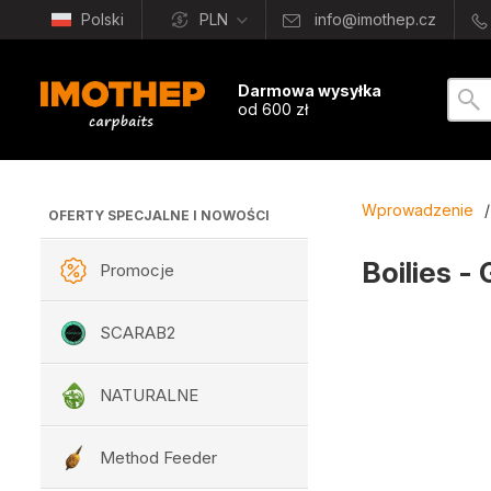
Polski
PLN
info@imothep.cz
Darmowa wysyłka
od 600 zł
Wprowadzenie
/
OFERTY SPECJALNE I NOWOŚCI
Boilies -
Promocje
SCARAB2
NATURALNE
Method Feeder