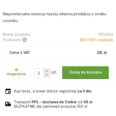
Niepowtarzalna esencja naszej własnej produkcji o smaku
czosnku.
Numer produktu
1000544
Producent
IMOTHEP carpbaits
28 zł
Cena z VAT
W
szt.
Dodaj do koszyka
magazynie
Kup teraz, a towar dotrze najpóźniej
za 3 dni
.
Transport
PPL - dostawa do Ciebie
od
39 zł
.
BEZPŁATNIE dla zamówień powyżej 350 zł.