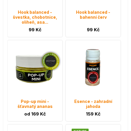
Hook balanced -
Hook balanced -
švestka, chobotnice,
bahenní červ
oliheň, asa...
99 Kč
99 Kč
Pop-up mini -
Esence - zahradní
šťavnatý ananas
jahoda
od 169 Kč
159 Kč