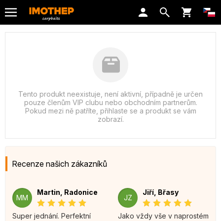
Tento produkt neexistuje, není aktivní, případně je určen
pouze členům VIP clubu nebo obchodním partnerům.
Pokud mezi ně patříte, přihlaste se a produkt se vám
zobrazí.
Recenze našich zákazníků
Martin, Radonice
Jiří, Břasy
MM
JZ
Super jednání. Perfektní
Jako vždy vše v naprostém