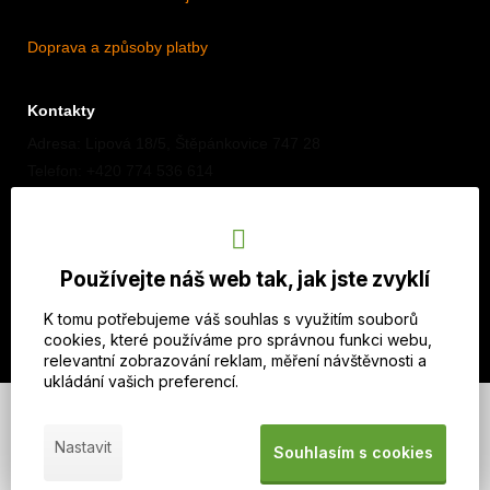
Doprava a způsoby platby
Kontakty
Adresa: Lipová 18/5, Štěpánkovice 747 28
Telefon: +420 774 536 614
E-mail: info@imothep.cz
Náš Facebook
Používejte náš web tak, jak jste zvyklí
Náš Instagram
K tomu potřebujeme váš souhlas s využitím souborů
cookies, které používáme pro správnou funkci webu,
relevantní zobrazování reklam, měření návštěvnosti a
ukládání vašich preferencí.
© 2026 WEXBO |
www.wexbo.com
|
Přihlásit se
Nastavit
Souhlasím s cookies