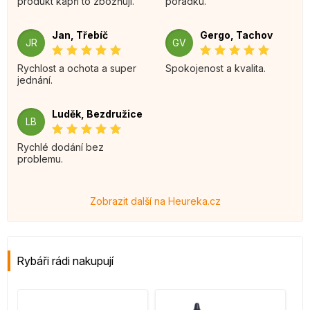
produkt kapři to zbožňují.
pořádku.
Jan, Třebíč
Gergo, Tachov
JR
GV
Rychlost a ochota a super
Spokojenost a kvalita.
jednání.
Luděk, Bezdružice
LB
Rychlé dodání bez
problemu.
Zobrazit další na Heureka.cz
Rybáři rádi nakupují