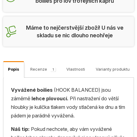
boilies pro lov trofejních kaprů
Máme to nejčerstvější zboží! U nás ve
skladu se nic dlouho neohřeje
Popis
Recenze
Vlastnosti
Varianty produktu
1
Vyvážené boilies
(HOOK BALANCED) jsou
záměrně
lehce plovoucí.
Při nastražení do větší
hloubky je kulička tlakem vody stlačená ke dnu a tím
pádem je parádně vyvážená.
Náš tip:
Pokud nechcete, aby vám vyvážené