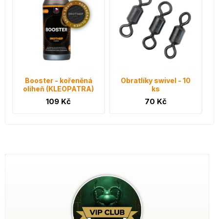
Booster - kořeněná
Obratlíky swivel - 10
oliheň (KLEOPATRA)
ks
109 Kč
70 Kč