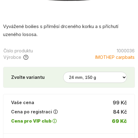
Vyvážené boilies s příměsí drceného korku a s příchutí
uzeného lososa.
Číslo produktu
1000036
Výrobce
IMOTHEP carpbaits
Zvolte variantu
99 Kč
Vaše cena
84 Kč
Cena po registraci ⓘ
69 Kč
Cena pro VIP club ⓘ