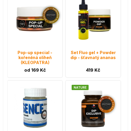
Pop-up special -
Set Fluo gel + Powder
kořeněná oliheň
dip - šťavnatý ananas
(KLEOPATRA)
od 169 Kč
419 Kč
NATURE