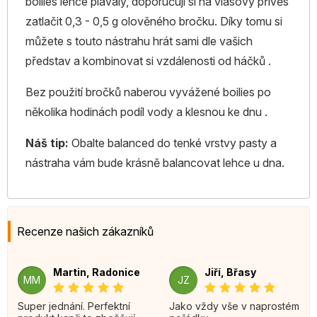
boilies lehce plavaly, doporučuji si na vlasový přívěs
zatlačit 0,3 - 0,5 g olověného bročku. Díky tomu si
můžete s touto nástrahu hrát sami dle vašich
představ a kombinovat si vzdálenosti od háčků .
Bez použití bročků naberou vyvážené boilies po
několika hodinách podíl vody a klesnou ke dnu .
Náš tip:
Obalte balanced do tenké vrstvy pasty a
nástraha vám bude krásně balancovat lehce u dna.
Recenze našich zákazníků
Martin, Radonice
Jiří, Břasy
MM
JZ
Super jednání. Perfektní
Jako vždy vše v naprostém