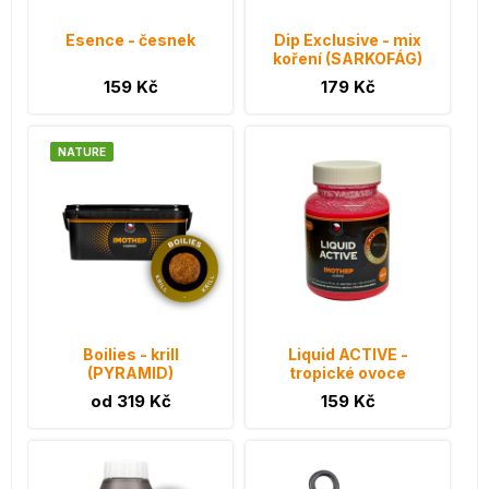
Esence - česnek
Dip Exclusive - mix
koření (SARKOFÁG)
159 Kč
179 Kč
NATURE
Boilies - krill
Liquid ACTIVE -
(PYRAMID)
tropické ovoce
od 319 Kč
159 Kč