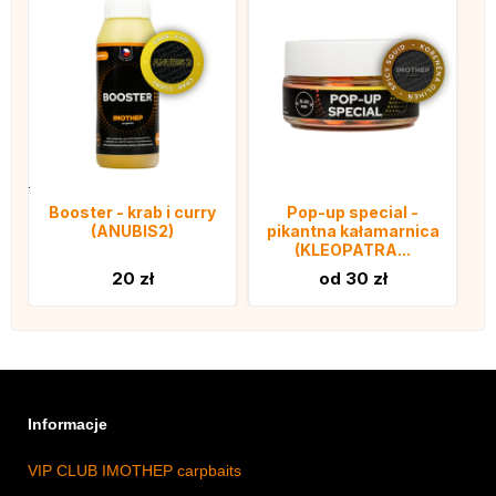
Booster - krab i curry
Pop-up special -
(ANUBIS2)
pikantna kałamarnica
(KLEOPATRA...
20 zł
od 30 zł
Informacje
VIP CLUB IMOTHEP carpbaits