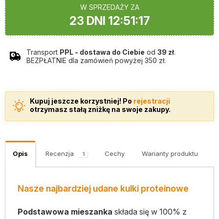
W SPRZEDAŻY ZA
23 DNI 12:51:16
Transport
PPL - dostawa do Ciebie
od
39 zł
.
BEZPŁATNIE dla zamówień powyżej 350 zł.
Kupuj jeszcze korzystniej! Po
rejestracji
otrzymasz stałą zniżkę na swoje zakupy.
Opis
Recenzja
Cechy
Warianty produktu
K
1
Nasze najbardziej udane kulki proteinowe
Podstawowa mieszanka
składa się w 100% z