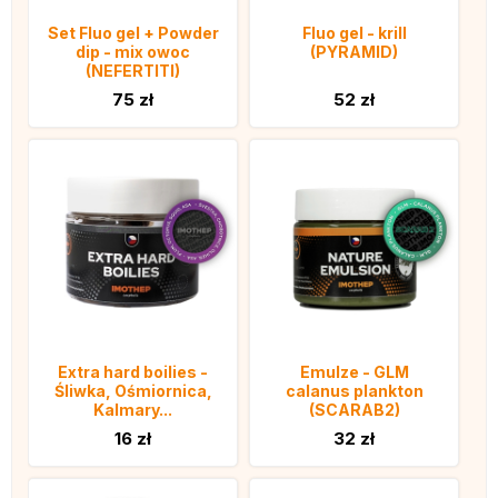
Set Fluo gel + Powder
Fluo gel - krill
dip - mix owoc
(PYRAMID)
(NEFERTITI)
75 zł
52 zł
Extra hard boilies -
Emulze - GLM
Śliwka, Ośmiornica,
calanus plankton
Kalmary...
(SCARAB2)
16 zł
32 zł