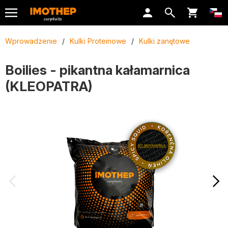
Wprowadzenie
/
Kulki Proteinowe
/
Kulki zanętowe
Boilies - pikantna kałamarnica
(KLEOPATRA)