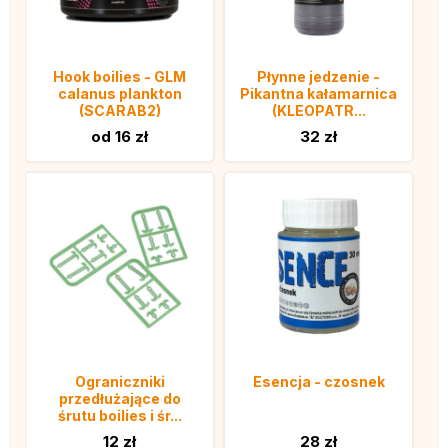
Hook boilies - GLM
Płynne jedzenie -
calanus plankton
Pikantna kałamarnica
(SCARAB2)
(KLEOPATR...
od 16 zł
32 zł
Ograniczniki
Esencja - czosnek
przedłużające do
śrutu boilies i śr...
12 zł
28 zł