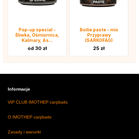
Pop-up special -
Boilie paste - mix
Śliwka, Ośmiornica,
Przyprawy
Kalmary, As...
(SARKOFÁG)
od 30 zł
25 zł
Informacje
VIP CLUB IMOTHEP carpbaits
O IMOTHEP carpbaits
Zasady i warunki