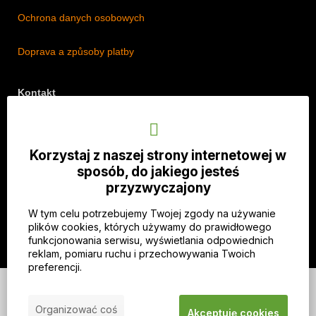
Ochrona danych osobowych
Doprava a způsoby platby
Kontakt
Adres: Lipová 18/5, Štěpánkovice 747 28, Czechy
Telefon: +420 774 536 614
Korzystaj z naszej strony internetowej w
E-mail: info@imothep.cz
sposób, do jakiego jesteś
przyzwyczajony
Nasz Facebook
W tym celu potrzebujemy Twojej zgody na używanie
Nasz Instagram
plików cookies, których używamy do prawidłowego
funkcjonowania serwisu, wyświetlania odpowiednich
reklam, pomiaru ruchu i przechowywania Twoich
preferencji.
© 2026 WEXBO |
www.wexbo.com
|
Zaloguj się
Organizować coś
Akceptuję cookies