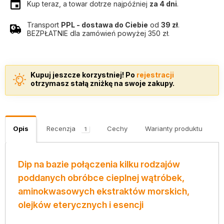
Kup teraz, a towar dotrze najpóźniej
za 4 dni
.
Transport
PPL - dostawa do Ciebie
od
39 zł
.
BEZPŁATNIE dla zamówień powyżej 350 zł.
Kupuj jeszcze korzystniej! Po
rejestracji
otrzymasz stałą zniżkę na swoje zakupy.
Opis
Recenzja
Cechy
Warianty produktu
K
1
Dip na bazie połączenia kilku rodzajów
poddanych obróbce cieplnej wątróbek,
aminokwasowych ekstraktów morskich,
olejków eterycznych i esencji