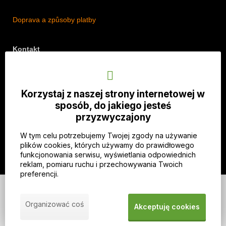
Doprava a způsoby platby
Kontakt
Adres: Lipová 18/5, Štěpánkovice 747 28, Czechy
Telefon: +420 774 536 614
Korzystaj z naszej strony internetowej w
E-mail: info@imothep.cz
sposób, do jakiego jesteś
przyzwyczajony
Nasz Facebook
W tym celu potrzebujemy Twojej zgody na używanie
Nasz Instagram
plików cookies, których używamy do prawidłowego
funkcjonowania serwisu, wyświetlania odpowiednich
reklam, pomiaru ruchu i przechowywania Twoich
preferencji.
© 2026 WEXBO |
www.wexbo.com
|
Zaloguj się
Organizować coś
Akceptuję cookies