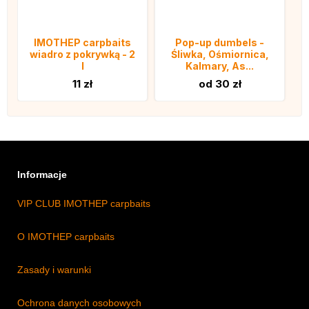
IMOTHEP carpbaits
Pop-up dumbels -
wiadro z pokrywką - 2
Śliwka, Ośmiornica,
l
Kalmary, As...
11 zł
od 30 zł
Informacje
VIP CLUB IMOTHEP carpbaits
O IMOTHEP carpbaits
Zasady i warunki
Ochrona danych osobowych