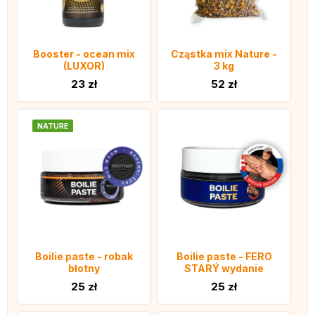
Booster - ocean mix
Cząstka mix Nature -
(LUXOR)
3 kg
23 zł
52 zł
NATURE
Boilie paste - robak
Boilie paste - FERO
błotny
STARÝ wydanie
25 zł
25 zł