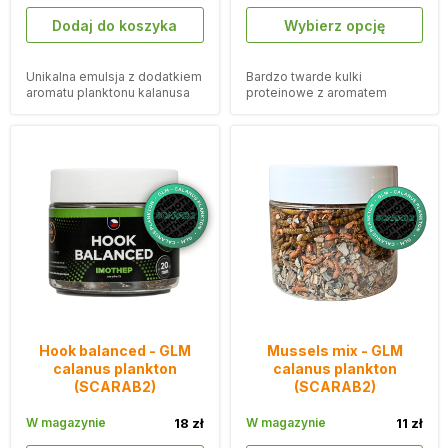
Dodaj do koszyka
Wybierz opcję
Unikalna emulsja z dodatkiem
Bardzo twarde kulki
aromatu planktonu kalanusa
proteinowe z aromatem
GLM pomoże Ci stworzyć
planktonu kalanus GLM, które
przynętę, której nie można się
utrzymują się pod haczykiem
oprzeć.
do 48 godzin.
Hook balanced - GLM
Mussels mix - GLM
calanus plankton
calanus plankton
(SCARAB2)
(SCARAB2)
W magazynie
18 zł
W magazynie
11 zł