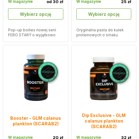
W magazynie
od 30 zł
W magazynie
25 zł
Wybierz opcję
Wybierz opcję
Pop-up boilies nowej serii
Oryginalna pasta do kulek
FERO STARÝ o wyjątkowo
proteinowych o smaku
dużej wyporności.
planktonu kalanusa GLM.
Dip Exclusive - GLM
Booster - GLM calanus
calanus plankton
plankton (SCARAB2)
(SCARAB2)
W magazynie
20 zł
W magazynie
32 zł