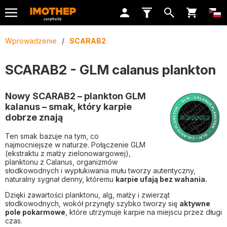
Wprowadzenie
/
SCARAB2
SCARAB2 - GLM calanus plankton
Nowy SCARAB2 – plankton GLM
kalanus – smak, który karpie
dobrze znają
Ten smak bazuje na tym, co
najmocniejsze w naturze. Połączenie GLM
(ekstraktu z małży zielonowargowej),
planktonu z Calanus, organizmów
słodkowodnych i wypłukiwania mułu tworzy autentyczny,
naturalny sygnał denny, któremu
karpie ufają bez wahania.
Dzięki zawartości planktonu, alg, małży i zwierząt
słodkowodnych, wokół przynęty szybko tworzy się
aktywne
pole pokarmowe
, które utrzymuje karpie na miejscu przez długi
czas.