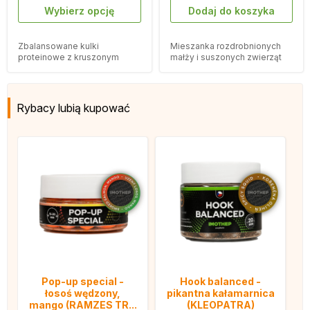
Wybierz opcję
Dodaj do koszyka
Zbalansowane kulki
Mieszanka rozdrobnionych
proteinowe z kruszonym
małży i suszonych zwierząt
korkiem o smaku planktonu
słodkowodnych.
GLM calanus.
Rybacy lubią kupować
Pop-up special -
Hook balanced -
łosoś wędzony,
pikantna kałamarnica
mango (RAMZES TR...
(KLEOPATRA)