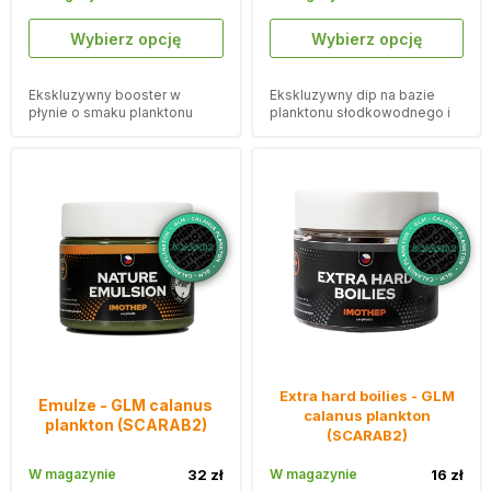
Wybierz opcję
Wybierz opcję
Ekskluzywny booster w
Ekskluzywny dip na bazie
płynie o smaku planktonu
planktonu słodkowodnego i
kalanusa GLM z kawałkami
małży
zwierząt słodkowodnych.
Extra hard boilies - GLM
Emulze - GLM calanus
calanus plankton
plankton (SCARAB2)
(SCARAB2)
W magazynie
32 zł
W magazynie
16 zł