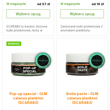
W magazynie
od 57 zł
W magazynie
od 16 zł
Wybierz opcję
Wybierz opcję
SCARAB2 to bardzo złożone
Zanurzane kulki proteinowe z
kulki proteinowe, teraz w
aromatem planktonu
wersji GLM calanus plankton.
kalanusowego GLM zostały
stworzone z myślą o
nowoczesnych karpiarzach.
NOWOŚĆ
Pop-up special - GLM
Boilie paste - GLM
calanus plankton
calanus plankton
(SCARAB2)
(SCARAB2)