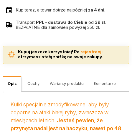
Kup teraz, a towar dotrze najpóźniej
za 4 dni
.
Transport
PPL - dostawa do Ciebie
od
39 zł
.
BEZPŁATNIE dla zamówień powyżej 350 zł.
Kupuj jeszcze korzystniej! Po
rejestracji
otrzymasz stałą zniżkę na swoje zakupy.
Opis
Cechy
Warianty produktu
Komentarze
Kulki specjalnie zmodyfikowane, aby były
odporne na ataki białej ryby, zwłaszcza w
miesiącach letnich.
Jesteś pewien, że
przynęta nadal jest na haczyku, nawet po 48