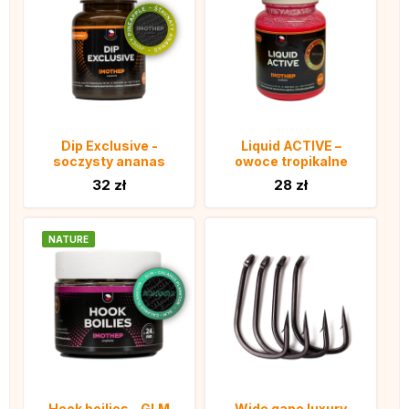
Dip Exclusive -
Liquid ACTIVE –
soczysty ananas
owoce tropikalne
32 zł
28 zł
NATURE
Hook boilies - GLM
Wide gape luxury