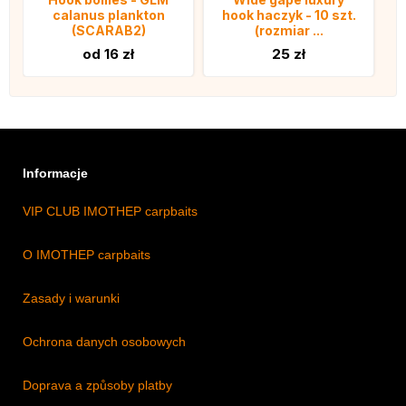
calanus plankton
hook haczyk - 10 szt.
(SCARAB2)
(rozmiar ...
od 16 zł
25 zł
Informacje
VIP CLUB IMOTHEP carpbaits
O IMOTHEP carpbaits
Zasady i warunki
Ochrona danych osobowych
Doprava a způsoby platby