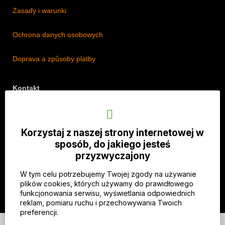
Zasady i warunki
Ochrona danych osobowych
Doprava a způsoby platby
Kontakt
Adres: Lipová 18/5, Štěpánkovice 747 28, Czechy
Telefon: +420 774 536 614
Korzystaj z naszej strony internetowej w
E-mail: info@imothep.cz
sposób, do jakiego jesteś
przyzwyczajony
Nasz Facebook
W tym celu potrzebujemy Twojej zgody na używanie
Nasz Instagram
plików cookies, których używamy do prawidłowego
funkcjonowania serwisu, wyświetlania odpowiednich
reklam, pomiaru ruchu i przechowywania Twoich
preferencji.