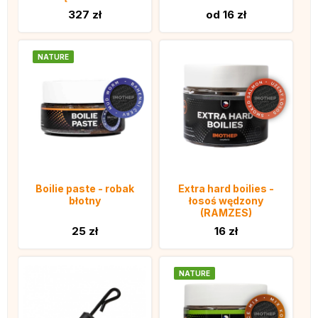
327 zł
od 16 zł
NATURE
Boilie paste - robak
Extra hard boilies -
błotny
łosoś wędzony
(RAMZES)
25 zł
16 zł
NATURE