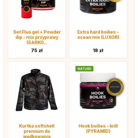
Set Fluo gel + Powder
Extra hard boilies -
dip - mix przyprawy
ocean mix (LUXOR)
(SARKO...
75 zł
18 zł
NATURE
Kurtka softshell
Hook boilies - krill
premium do
(PYRAMID)
wędkowania