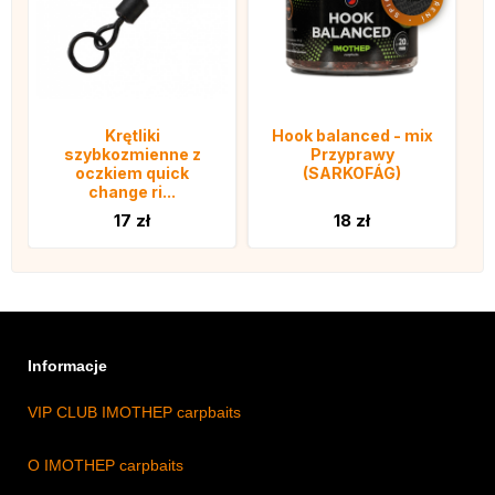
Krętliki
Hook balanced - mix
szybkozmienne z
Przyprawy
oczkiem quick
(SARKOFÁG)
change ri...
17 zł
18 zł
Informacje
VIP CLUB IMOTHEP carpbaits
O IMOTHEP carpbaits