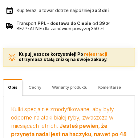
Kup teraz, a towar dotrze najpóźniej
za 3 dni
.
Transport
PPL - dostawa do Ciebie
od
39 zł
.
BEZPŁATNIE dla zamówień powyżej 350 zł.
Kupuj jeszcze korzystniej! Po
rejestracji
otrzymasz stałą zniżkę na swoje zakupy.
Opis
Cechy
Warianty produktu
Komentarze
Kulki specjalnie zmodyfikowane, aby były
odporne na ataki białej ryby, zwłaszcza w
miesiącach letnich.
Jesteś pewien, że
przynęta nadal jest na haczyku, nawet po 48