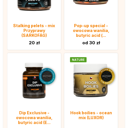
Stalking pelets - mix
Pop-up special -
Przyprawy
owocowa wanilia,
(SARKOFÁG)
butyric acid (...
20 zł
od 30 zł
NATURE
Dip Exclusive -
Hook boilies - ocean
owocowa wanilia,
mix (LUXOR)
butyric acid (E...