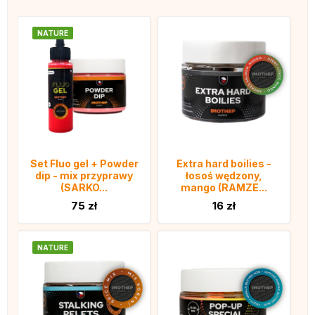
NATURE
Set Fluo gel + Powder
Extra hard boilies -
dip - mix przyprawy
łosoś wędzony,
(SARKO...
mango (RAMZE...
75 zł
16 zł
NATURE