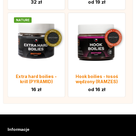
32 zł
od 19 zł
NATURE
Extra hard boilies -
Hook boilies - łosoś
krill (PYRAMID)
wędzony (RAMZES)
16 zł
od 16 zł
Informacje