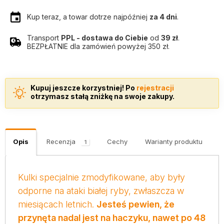
Kup teraz, a towar dotrze najpóźniej
za 4 dni
.
Transport
PPL - dostawa do Ciebie
od
39 zł
.
BEZPŁATNIE dla zamówień powyżej 350 zł.
Kupuj jeszcze korzystniej! Po
rejestracji
otrzymasz stałą zniżkę na swoje zakupy.
Opis
Recenzja
Cechy
Warianty produktu
K
1
Kulki specjalnie zmodyfikowane, aby były
odporne na ataki białej ryby, zwłaszcza w
miesiącach letnich.
Jesteś pewien, że
przynęta nadal jest na haczyku, nawet po 48