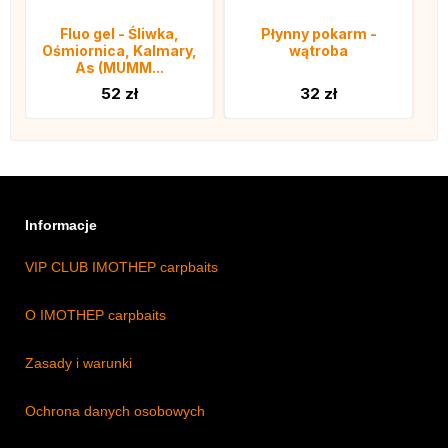
Fluo gel - Śliwka,
Płynny pokarm -
Ośmiornica, Kalmary,
wątroba
As (MUMM...
52 zł
32 zł
Informacje
VIP CLUB IMOTHEP carpbaits
O IMOTHEP carpbaits
Zasady i warunki
Ochrona danych osobowych