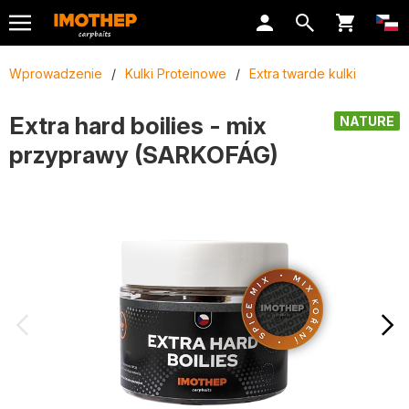
Wprowadzenie
/
Kulki Proteinowe
/
Extra twarde kulki
Extra hard boilies - mix
NATURE
przyprawy (SARKOFÁG)