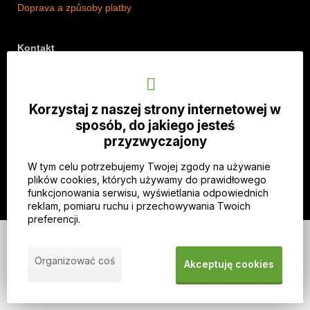
Doprava a způsoby platby
Kontakt
Adres: Lipová 18/5, Štěpánkovice 747 28, Czechy
Telefon: +420 774 536 614
Korzystaj z naszej strony internetowej w
E-mail: info@imothep.cz
sposób, do jakiego jesteś
przyzwyczajony
Nasz Facebook
W tym celu potrzebujemy Twojej zgody na używanie
Nasz Instagram
plików cookies, których używamy do prawidłowego
funkcjonowania serwisu, wyświetlania odpowiednich
reklam, pomiaru ruchu i przechowywania Twoich
preferencji.
© 2026 WEXBO |
www.wexbo.com
|
Zaloguj się
Organizować coś
Akceptuję cookies