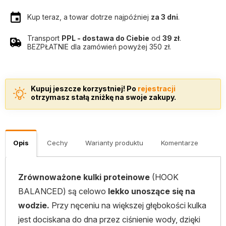
Kup teraz, a towar dotrze najpóźniej
za 3 dni
.
Transport
PPL - dostawa do Ciebie
od
39 zł
.
BEZPŁATNIE dla zamówień powyżej 350 zł.
Kupuj jeszcze korzystniej! Po
rejestracji
otrzymasz stałą zniżkę na swoje zakupy.
Opis
Cechy
Warianty produktu
Komentarze
Zrównoważone kulki proteinowe
(HOOK
BALANCED) są celowo
lekko unoszące się na
wodzie.
Przy nęceniu na większej głębokości kulka
jest dociskana do dna przez ciśnienie wody, dzięki