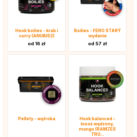
Hook boilies - krab i
Boilies - FERO STARÝ
curry (ANUBIS2)
wydanie
od 16 zł
od 57 zł
Pellety - wątroba
Hook balanced -
łosoś wędzony,
mango (RAMZES
TRO...