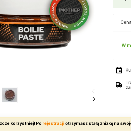
Cena
W m
Ku
Tr
za
zcze korzystniej! Po
rejestracji
otrzymasz stałą zniżkę na swoj