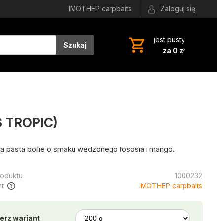
IMOTHEP carpbaits
Zaloguj się
jest pusty
Szukaj
za 0 zł
S TROPIC)
na pasta boilie o smaku wędzonego łososia i mango.
oduktu
1000232
t
IMOTHEP carpbaits
erz wariant