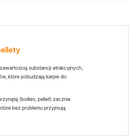
ellety
zawartością substancji atrakcyjnych,
w, które pobudzają karpie do
rzynętę (boilies, pellet) zacznie
 które bez problemu przyjmują