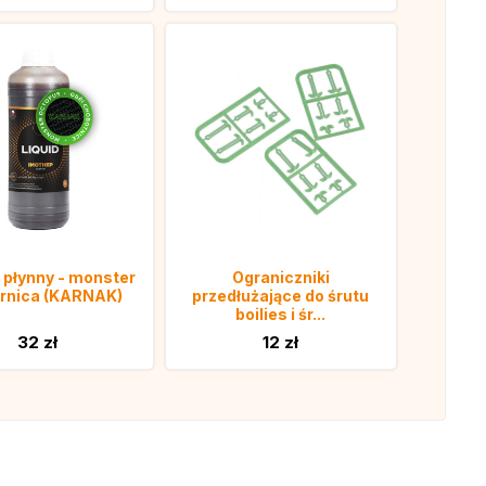
płynny - monster
Ograniczniki
rnica (KARNAK)
przedłużające do śrutu
boilies i śr...
32 zł
12 zł