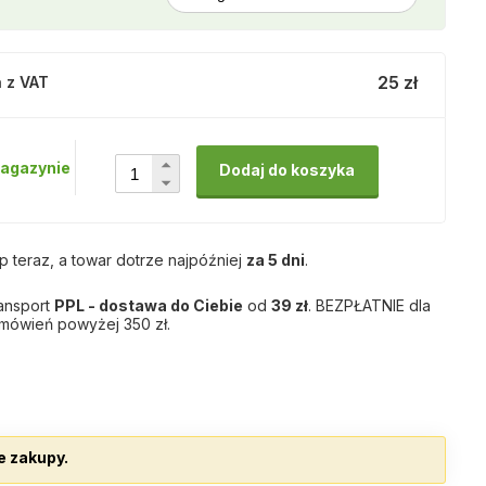
25 zł
 z VAT
agazynie
Dodaj do koszyka
p teraz, a towar dotrze najpóźniej
za 5 dni
.
ansport
PPL - dostawa do Ciebie
od
39 zł
. BEZPŁATNIE dla
mówień powyżej 350 zł.
e zakupy.