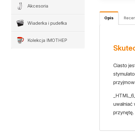
Akcesoria
Opis
Recen
Wiaderka i pudełka
Kolekcja IMOTHEP
Skutec
Ciasto je
stymulato
przyjmow
_HTML_6
uwalniać 
przynętę.