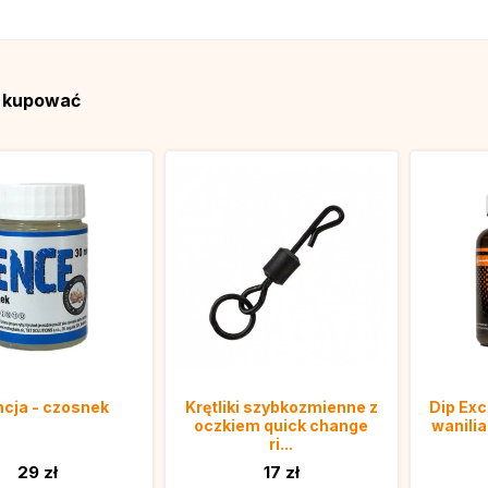
ą kupować
cja - czosnek
Krętliki szybkozmienne z
Dip Exc
oczkiem quick change
wanilia,
ri...
29 zł
17 zł