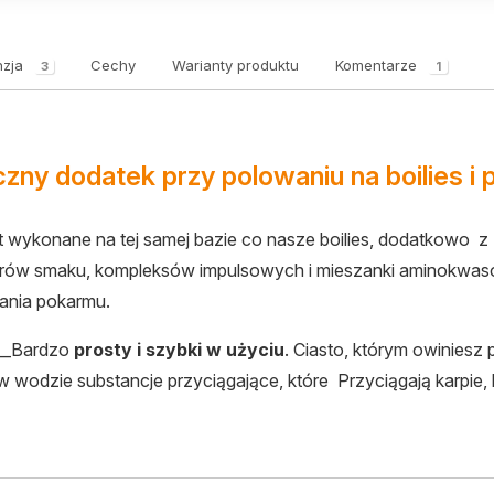
zja
Cechy
Warianty produktu
Komentarze
3
1
zny dodatek przy polowaniu na boilies i p
st wykonane na tej samej bazie co nasze boilies, dodatkowo z 
rów smaku, kompleksów impulsowych i mieszanki aminokwasó
ania pokarmu.
__Bardzo
prosty i szybki w użyciu
. Ciasto, którym owiniesz p
w wodzie substancje przyciągające, które Przyciągają karpie,