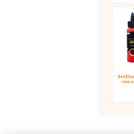
Set Flu
- mix 