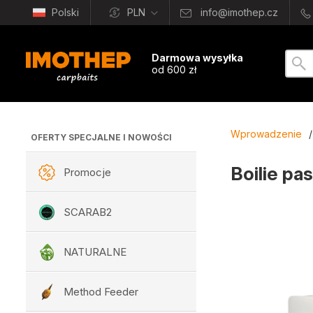
Polski
PLN
info@imothep.cz
Darmowa wysyłka
od 600 zł
Wprowadzenie
/
OFERTY SPECJALNE I NOWOŚCI
Boilie p
Promocje
SCARAB2
NATURALNE
Method Feeder