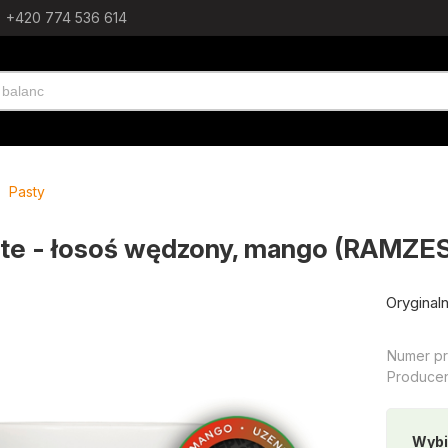
+420 774 536 614
Pasty
aste - łosoś wędzony, mango (RAMZE
Oryginal
Numer pr
Producen
Wybi