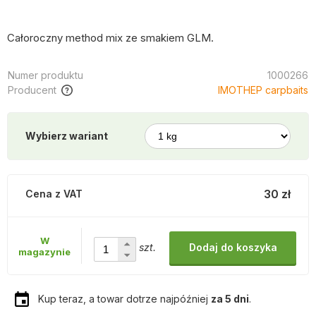
Całoroczny method mix ze smakiem GLM.
Numer produktu
1000266
Producent
IMOTHEP carpbaits
Wybierz wariant
30 zł
Cena z VAT
W
szt.
Dodaj do koszyka
magazynie
Kup teraz, a towar dotrze najpóźniej
za 5 dni
.