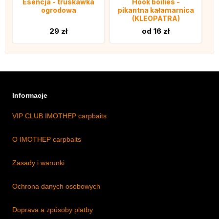
Esencja - truskawka
Hook boilies -
ogrodowa
pikantna kałamarnica
(KLEOPATRA)
29 zł
od 16 zł
Informacje
VIP CLUB IMOTHEP carpbaits
O IMOTHEP carpbaits
Zasady i warunki
Ochrona danych osobowych
Doprava a způsoby platby