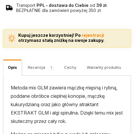
Transport
PPL - dostawa do Ciebie
od
39 zł
.
BEZPŁATNIE dla zamówień powyżej 350 zł.
Kupuj jeszcze korzystniej! Po
rejestracji
otrzymasz stałą zniżkę na swoje zakupy.
Opis
Recenzja
Cechy
Warianty produktu
K
1
Metoda mix GLM zawiera mączkę mięsną i rybną,
poddane obróbce cieplnej konopie, mączkę
kukurydzianą oraz jako główny atraktant
EKSTRAKT GLM i algi spirulina. Dzięki temu mix jest
skuteczny przez cały rok.