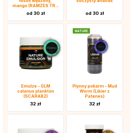
łosoś wędzony,
soczysty ananas
mango (RAMZES TR...
od 30 zł
od 30 zł
NATURE
Emulze - GLM
Płynny pokarm - Mud
calanus plankton
Worm (Likier z
(SCARAB2)
Patenes)
32 zł
32 zł