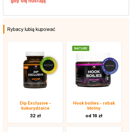
gdy się huśtają
Rybacy lubią kupować
NATURE
Dip Exclusive -
Hook boilies - robak
kukurydzaice
błotny
32 zł
od 16 zł