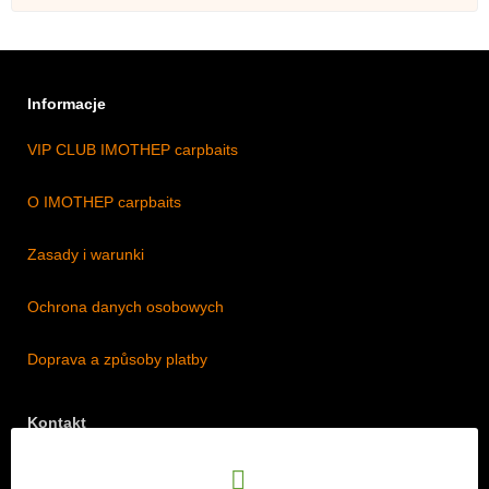
Informacje
VIP CLUB IMOTHEP carpbaits
O IMOTHEP carpbaits
Zasady i warunki
Ochrona danych osobowych
Doprava a způsoby platby
Kontakt
Adres: Lipová 18/5, Štěpánkovice 747 28, Czechy
Telefon: +420 774 536 614