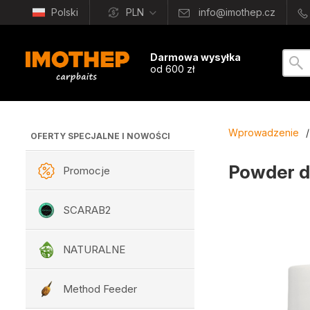
Polski
PLN
info@imothep.cz
Darmowa wysyłka
od 600 zł
Wprowadzenie
/
OFERTY SPECJALNE I NOWOŚCI
Powder d
Promocje
SCARAB2
NATURALNE
Method Feeder