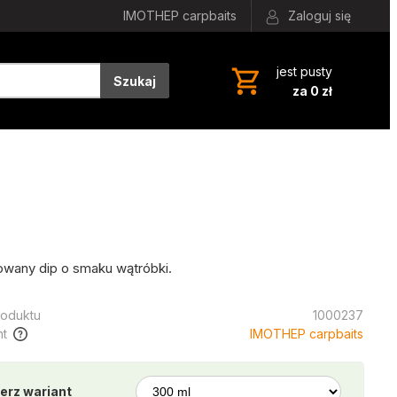
IMOTHEP carpbaits
Zaloguj się
jest pusty
Szukaj
za 0 zł
wany dip o smaku wątróbki.
oduktu
1000237
t
IMOTHEP carpbaits
erz wariant