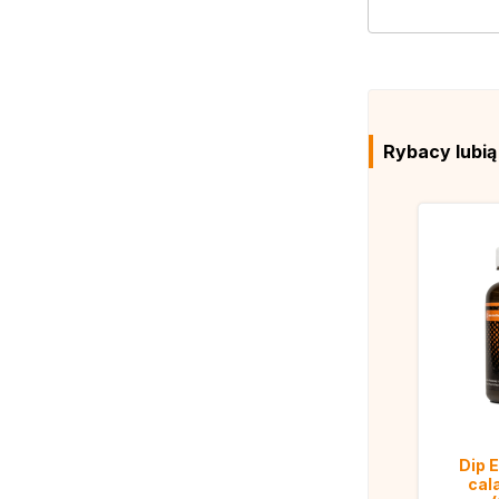
Rybacy lubi
Dip 
cal