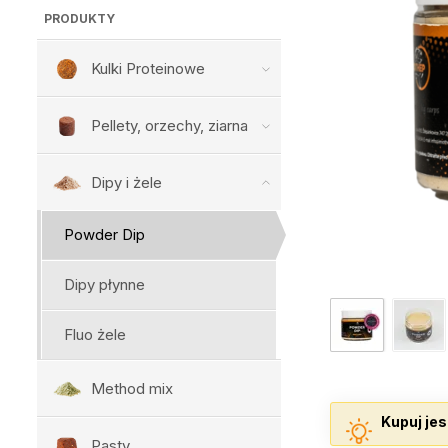
PRODUKTY
Kulki Proteinowe
Pellety, orzechy, ziarna
Dipy i żele
Powder Dip
Dipy płynne
Fluo żele
Method mix
Kupuj jes
Pasty