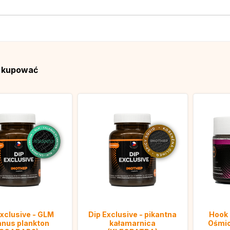
ą kupować
Exclusive - GLM
Dip Exclusive - pikantna
Hook 
anus plankton
kałamarnica
Ośmio