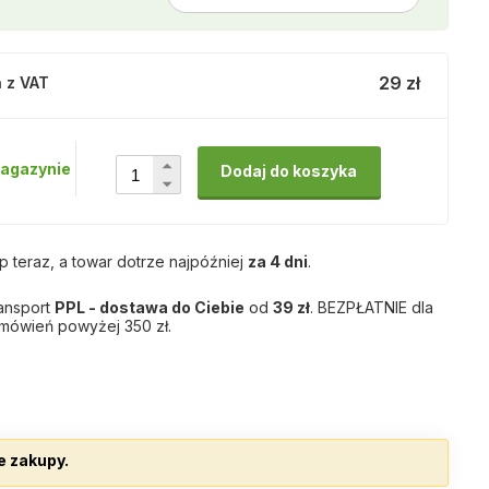
29 zł
 z VAT
agazynie
Dodaj do koszyka
p teraz, a towar dotrze najpóźniej
za 4 dni
.
ansport
PPL - dostawa do Ciebie
od
39 zł
. BEZPŁATNIE dla
mówień powyżej 350 zł.
e zakupy.