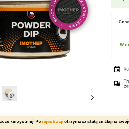
Cena
W m
Ku
Tr
za
zcze korzystniej! Po
rejestracji
otrzymasz stałą zniżkę na swoj