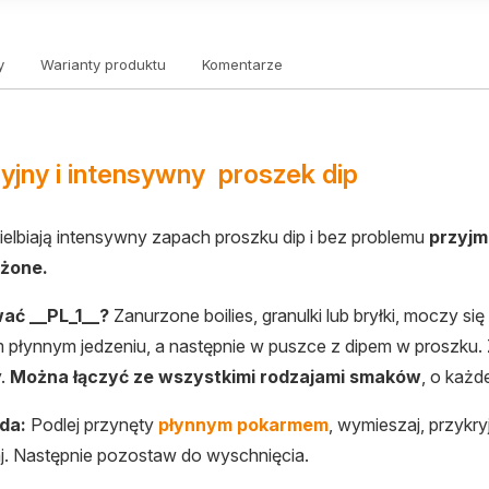
y
Warianty produktu
Komentarze
yjny i intensywny proszek dip
ielbiają intensywny zapach proszku dip i bez problemu
przyjmu
ożone.
ać __PL_1__?
Zanurzone boilies, granulki lub bryłki, moczy s
płynnym jedzeniu, a następnie w puszce z dipem w proszku. Z
y.
Można łączyć ze wszystkimi rodzajami smaków
, o każd
ada:
Podlej przynęty
płynnym pokarmem
, wymieszaj, przykr
. Następnie pozostaw do wyschnięcia.