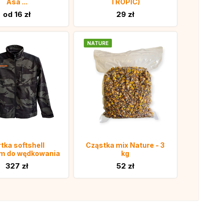
Asa ...
TROPIC)
od 16 zł
29 zł
NATURE
tka softshell
Cząstka mix Nature - 3
m do wędkowania
kg
327 zł
52 zł