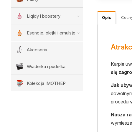
Liqidy i boostery
Opis
Cech
Esencje, olejki i emulsje
Atrakc
Akcesoria
Karpie uw
Wiaderka i pudełka
się zagr
Kolekcja IMOTHEP
Jak używ
dowolnym 
procedur
Nasza r
wymieszaj