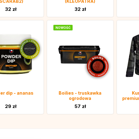
(SCARAB2)
(KLEOPATRA)
32 zł
32 zł
NOWOŚĆ
r dip - ananas
Boilies - truskawka
Kur
ogrodowa
premiu
29 zł
57 zł