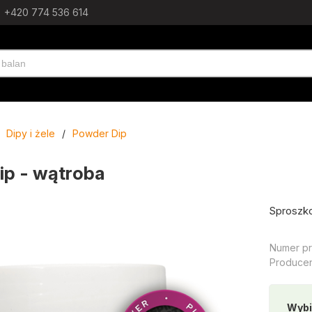
+420 774 536 614
Dipy i żele
/
Powder Dip
ip - wątroba
Sproszko
Numer pr
Producen
Wybi