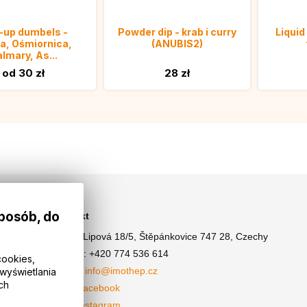
-up dumbels -
Powder dip - krab i curry
Liqui
ka, Ośmiornica,
(ANUBIS2)
lmary, As...
od 30 zł
28 zł
sposób, do
Kontakt
Adres: Lipová 18/5, Štěpánkovice 747 28, Czechy
Telefon: +420 774 536 614
cookies,
E-mail: info@imothep.cz
wyświetlania
ch
Nasz Facebook
Nasz Instagram