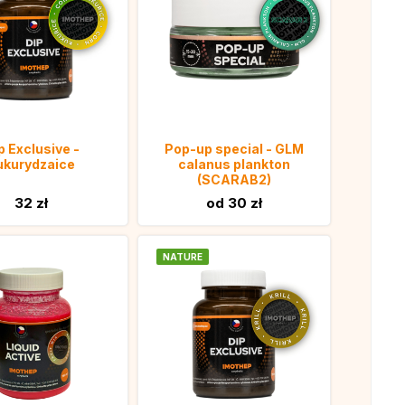
p Exclusive -
Pop-up special - GLM
ukurydzaice
calanus plankton
(SCARAB2)
32 zł
od 30 zł
NATURE