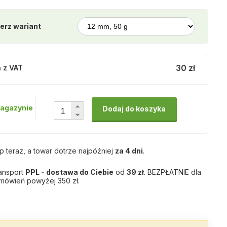
erz wariant
30 zł
 z VAT
agazynie
Dodaj do koszyka
p teraz, a towar dotrze najpóźniej
za 4 dni
.
ansport
PPL - dostawa do Ciebie
od
39 zł
. BEZPŁATNIE dla
mówień powyżej 350 zł.