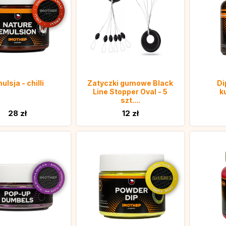
ulsja - chilli
Zatyczki gumowe Black
Di
Line Stopper Oval - 5
k
szt....
28 zł
12 zł