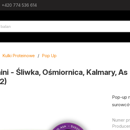
+420 774 536 614
Kulki Proteinowe
/
Pop Up
ni - Śliwka, Ośmiornica, Kalmary, As
2)
Pop-up m
surowcó
Numer pr
Producen