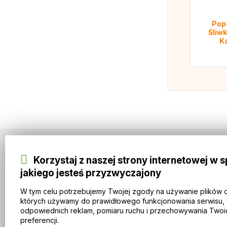
Pop
Śliw
Ka
Korzystaj z naszej strony internetowej w 
Informacje
jakiego jesteś przyzwyczajony
VIP CLUB IMOTHEP carpbaits
O IMOTHEP carpbaits
W tym celu potrzebujemy Twojej zgody na używanie plików 
Zasady i warunki
których używamy do prawidłowego funkcjonowania serwisu, 
odpowiednich reklam, pomiaru ruchu i przechowywania Twoi
Ochrona danych osobowych
preferencji.
Doprava a způsoby platby