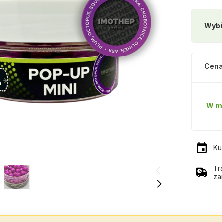
Wybi
Cena
W m
Ku
Tr
za