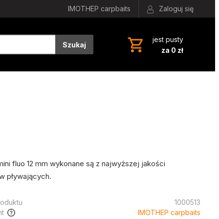
IMOTHEP carpbaits
Zaloguj się
jest pusty
Szukaj
za 0 zł
ini fluo 12 mm wykonane są z najwyższej jakości
w pływających.
oduktu
1000513
t
IMOTHEP carpbaits