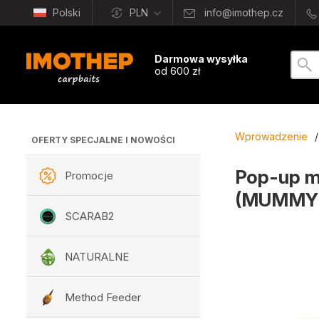
Polski
PLN
info@imothep.cz
Darmowa wysyłka
od 600 zł
Wprowadzenie
/
OFERTY SPECJALNE I NOWOŚCI
Pop-up mi
Promocje
(MUMMY
SCARAB2
NATURALNE
Method Feeder