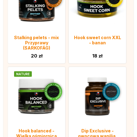
Stalking pelets - mix
Hook sweet corn XXL
Przyprawy
- banan
(SARKOFÁG)
20 zł
18 zł
NATURE
Hook balanced -
Dip Exclusive -
Wielka ośmiornica
owocowa wanilia,