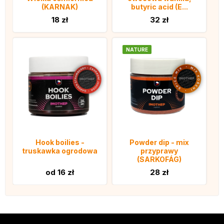
(KARNAK)
butyric acid (E...
18 zł
32 zł
NATURE
Hook boilies -
Powder dip - mix
truskawka ogrodowa
przyprawy
(SARKOFÁG)
od 16 zł
28 zł