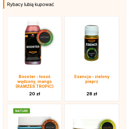
Rybacy lubią kupować
Booster - łosoś
Esencja - zielony
wędzony, mango
pieprz
(RAMZES TROPIC)
20 zł
28 zł
NATURE