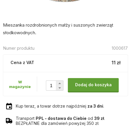
Mieszanka rozdrobnionych małży i suszonych zwierząt
słodkowodnych.
Numer produktu
1000617
11 zł
Cena z VAT
W
Dodaj do koszyka
magazynie
Kup teraz, a towar dotrze najpóźniej
za 3 dni
.
Transport
PPL - dostawa do Ciebie
od
39 zł
.
BEZPŁATNIE dla zamówień powyżej 350 zł.