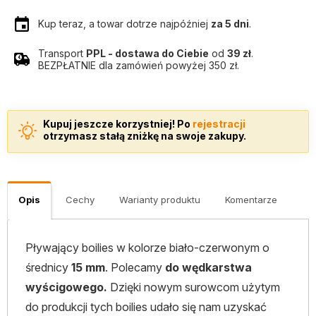
Kup teraz, a towar dotrze najpóźniej
za 5 dni
.
Transport
PPL - dostawa do Ciebie
od
39 zł
.
BEZPŁATNIE dla zamówień powyżej 350 zł.
Kupuj jeszcze korzystniej! Po
rejestracji
otrzymasz stałą zniżkę na swoje zakupy.
Opis
Cechy
Warianty produktu
Komentarze
Pływający boilies w kolorze biało-czerwonym o
średnicy
15 mm
. Polecamy
do wędkarstwa
wyścigowego.
Dzięki nowym surowcom użytym
do produkcji tych boilies udało się nam uzyskać