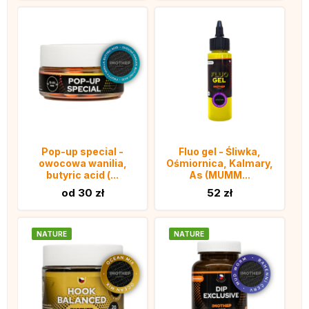
Pop-up special -
Fluo gel - Śliwka,
owocowa wanilia,
Ośmiornica, Kalmary,
butyric acid (...
As (MUMM...
od 30 zł
52 zł
NATURE
NATURE