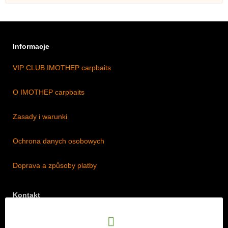
Informacje
VIP CLUB IMOTHEP carpbaits
O IMOTHEP carpbaits
Zasady i warunki
Ochrona danych osobowych
Doprava a způsoby platby
Kontakt
Adres: Lipová 18/5, Štěpánkovice 747 28, Czechy
Telefon: +420 774 536 614