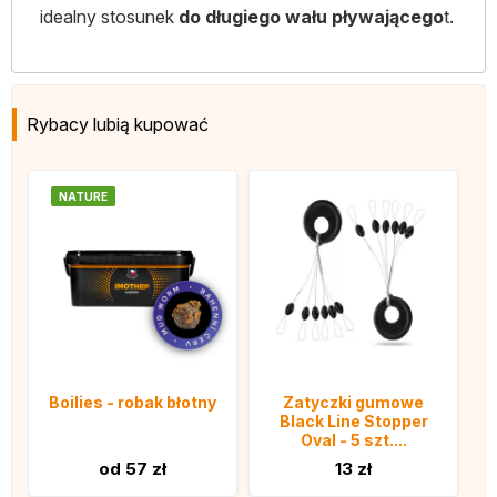
idealny stosunek
do długiego wału pływającego
t.
Rybacy lubią kupować
NATURE
Boilies - robak błotny
Zatyczki gumowe
Black Line Stopper
Oval - 5 szt....
od 57 zł
13 zł