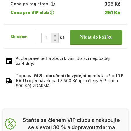
305 Kč
Cena po registraci ⓘ
251 Kč
Cena pro VIP club ⓘ
Skladem
ks
Přidat do košíku
Kupte právě teď a zboží k vám dorazí nejpozději
za 4 dny
.
Doprava
GLS - doručení do výdejního místa
už od
79
Kč
. U objednávek nad 3 500 Kč (pro členy VIP clubu
900 Kč) ZDARMA.
Staňte se členem VIP clubu a nakupujte
se slevou 30 % a dopravou zdarma