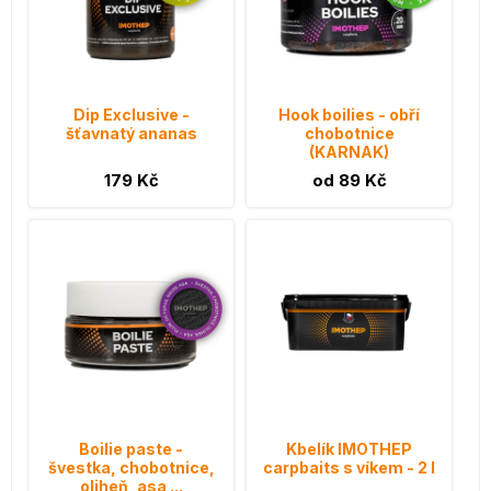
Dip Exclusive -
Hook boilies - obří
šťavnatý ananas
chobotnice
(KARNAK)
179 Kč
od 89 Kč
Boilie paste -
Kbelík IMOTHEP
švestka, chobotnice,
carpbaits s víkem - 2 l
oliheň, asa ...