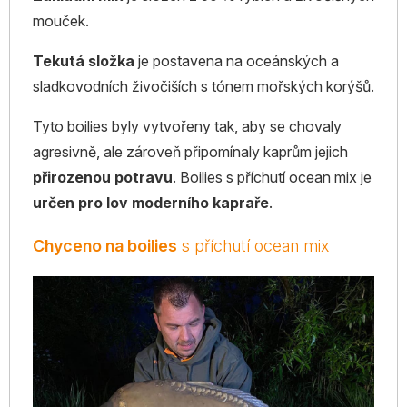
mouček.
Tekutá složka
je postavena na oceánských a
sladkovodních živočiších s tónem mořských korýšů.
Tyto boilies byly vytvořeny tak, aby se chovaly
agresivně, ale zároveň připomínaly kaprům jejich
přirozenou potravu
. Boilies s příchutí ocean mix je
určen pro lov moderního kapraře
.
Chyceno na boilies
s příchutí ocean mix