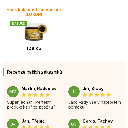
Hook balanced - ocean mix
(LUXOR)
NATURE
109 Kč
Recenze našich zákazníků
Martin, Radonice
Jiří, Břasy
MM
JZ
Super jednání. Perfektní
Jako vždy vše v naprostém
produkt kapři to zbožňují.
pořádku.
Jan, Třebíč
Gergo, Tachov
JR
GV