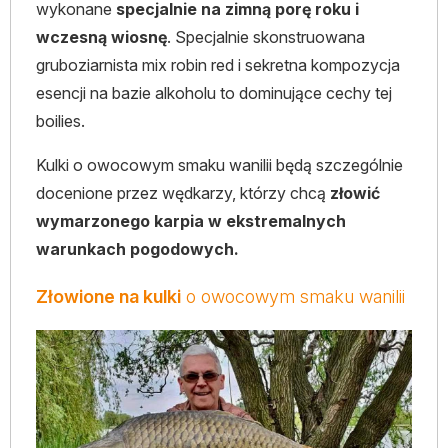
wykonane
specjalnie na zimną porę roku i
wczesną wiosnę
. Specjalnie skonstruowana
gruboziarnista mix robin red i sekretna kompozycja
esencji na bazie alkoholu to dominujące cechy tej
boilies.
Kulki o owocowym smaku wanilii będą szczególnie
docenione przez wędkarzy, którzy chcą
złowić
wymarzonego karpia w ekstremalnych
warunkach pogodowych.
Złowione na kulki
o owocowym smaku wanilii