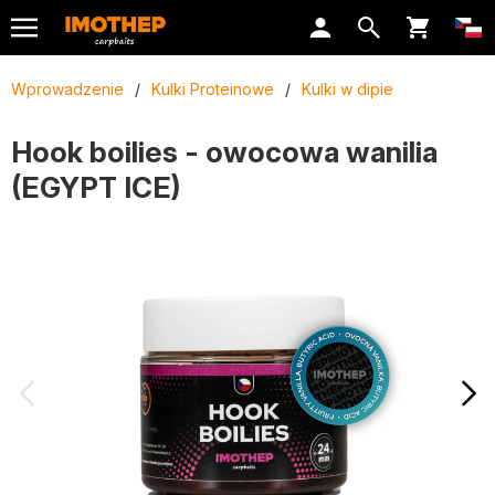
Wprowadzenie
/
Kulki Proteinowe
/
Kulki w dipie
Hook boilies - owocowa wanilia
(EGYPT ICE)