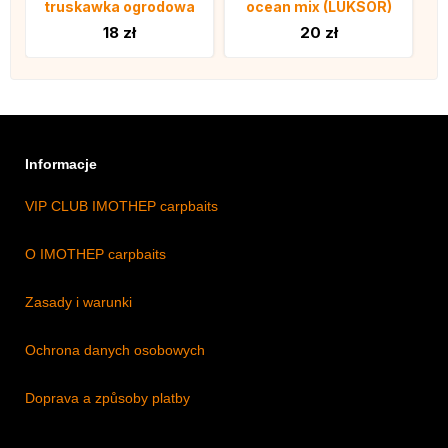
truskawka ogrodowa
ocean mix (LUKSOR)
18 zł
20 zł
Informacje
VIP CLUB IMOTHEP carpbaits
O IMOTHEP carpbaits
Zasady i warunki
Ochrona danych osobowych
Doprava a způsoby platby