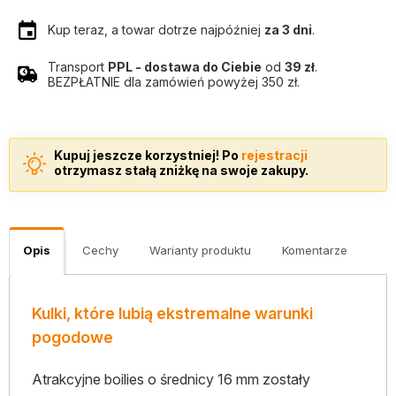
Kup teraz, a towar dotrze najpóźniej
za 3 dni
.
Transport
PPL - dostawa do Ciebie
od
39 zł
.
BEZPŁATNIE dla zamówień powyżej 350 zł.
Kupuj jeszcze korzystniej! Po
rejestracji
otrzymasz stałą zniżkę na swoje zakupy.
Opis
Cechy
Warianty produktu
Komentarze
Kulki, które lubią ekstremalne warunki
pogodowe
Atrakcyjne boilies o średnicy 16 mm zostały