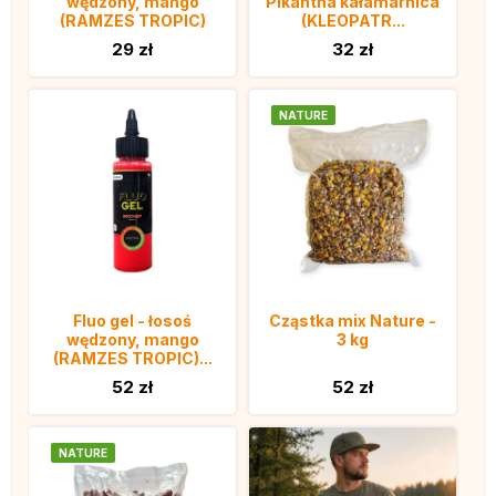
wędzony, mango
Pikantna kałamarnica
(RAMZES TROPIC)
(KLEOPATR...
29 zł
32 zł
NATURE
Fluo gel - łosoś
Cząstka mix Nature -
wędzony, mango
3 kg
(RAMZES TROPIC)...
52 zł
52 zł
NATURE