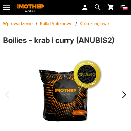
Wprowadzenie
/
Kulki Proteinowe
/
Kulki zanętowe
Boilies - krab i curry (ANUBIS2)