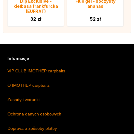
Dip Exclusive -
Fluo gel - soczysty
kiełbasa frankfurcka
ananas
(EUFRAT)
32 zł
52 zł
Informacje
VIP CLUB IMOTHEP carpbaits
O IMOTHEP carpbaits
Zasady i warunki
Ochrona danych osobowych
Doprava a způsoby platby