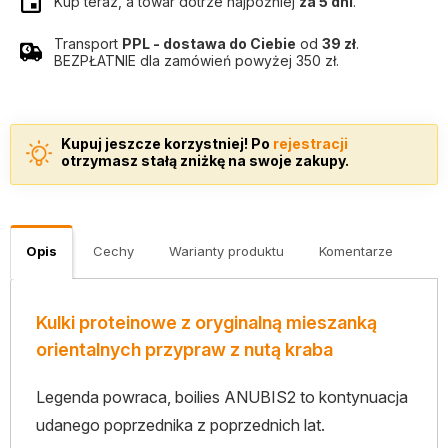
Kup teraz, a towar dotrze najpóźniej
za 5 dni
.
Transport
PPL - dostawa do Ciebie
od
39 zł
.
BEZPŁATNIE dla zamówień powyżej 350 zł.
Kupuj jeszcze korzystniej! Po
rejestracji
otrzymasz stałą zniżkę na swoje zakupy.
Opis
Cechy
Warianty produktu
Komentarze
Kulki proteinowe z oryginalną mieszanką
orientalnych przypraw z nutą kraba
Legenda powraca, boilies ANUBIS2 to kontynuacja
udanego poprzednika z poprzednich lat.