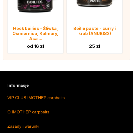
Hook boilies - Śliwka,
Boilie paste - curry i
Ośmiornica, Kalmary,
krab (ANUBIS2)
Asa ...
od 16 zł
25 zł
Informacje
VIP CLUB IMOTHEP carpbaits
O IMOTHEP carpbaits
Zasady i warunki