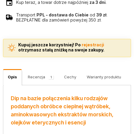
Kup teraz, a towar dotrze najpóźniej
za 3 dni
.
Transport
PPL - dostawa do Ciebie
od
39 zł
.
BEZPŁATNIE dla zamówień powyżej 350 zł.
Kupuj jeszcze korzystniej! Po
rejestracji
otrzymasz stałą zniżkę na swoje zakupy.
Opis
Recenzja
Cechy
Warianty produktu
K
1
Dip na bazie połączenia kilku rodzajów
poddanych obróbce cieplnej wątróbek,
aminokwasowych ekstraktów morskich,
olejków eterycznych i esencji