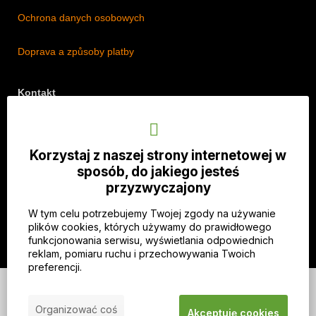
Ochrona danych osobowych
Doprava a způsoby platby
Kontakt
Adres: Lipová 18/5, Štěpánkovice 747 28, Czechy
Telefon: +420 774 536 614
Korzystaj z naszej strony internetowej w
E-mail: info@imothep.cz
sposób, do jakiego jesteś
przyzwyczajony
Nasz Facebook
W tym celu potrzebujemy Twojej zgody na używanie
Nasz Instagram
plików cookies, których używamy do prawidłowego
funkcjonowania serwisu, wyświetlania odpowiednich
reklam, pomiaru ruchu i przechowywania Twoich
preferencji.
© 2026 WEXBO |
www.wexbo.com
|
Zaloguj się
Organizować coś
Akceptuję cookies