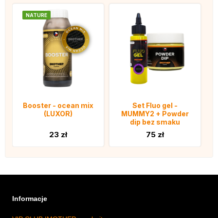
NATURE
Booster - ocean mix
Set Fluo gel -
(LUXOR)
MUMMY2 + Powder
dip bez smaku
23 zł
75 zł
Informacje