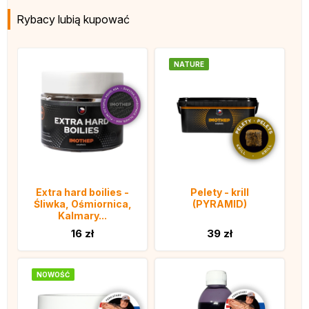
Rybacy lubią kupować
NATURE
Extra hard boilies -
Pelety - krill
Śliwka, Ośmiornica,
(PYRAMID)
Kalmary...
16 zł
39 zł
NOWOŚĆ