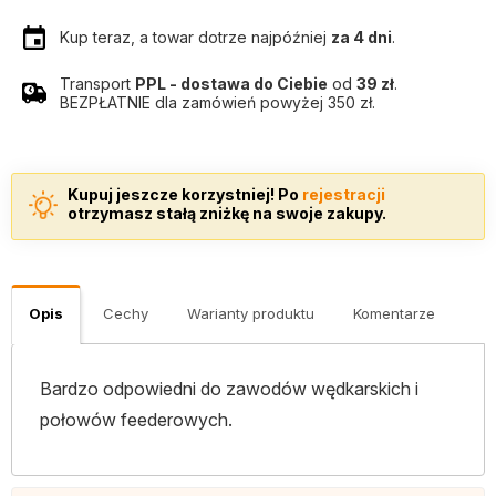
Kup teraz, a towar dotrze najpóźniej
za 4 dni
.
Transport
PPL - dostawa do Ciebie
od
39 zł
.
BEZPŁATNIE dla zamówień powyżej 350 zł.
Kupuj jeszcze korzystniej! Po
rejestracji
otrzymasz stałą zniżkę na swoje zakupy.
Opis
Cechy
Warianty produktu
Komentarze
Bardzo odpowiedni do zawodów wędkarskich i
połowów feederowych.