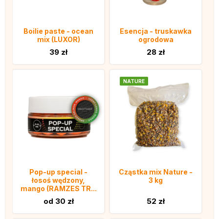
Boilie paste - ocean
Esencja - truskawka
mix (LUXOR)
ogrodowa
39 zł
28 zł
NATURE
Pop-up special -
Cząstka mix Nature -
łosoś wędzony,
3 kg
mango (RAMZES TR...
od 30 zł
52 zł