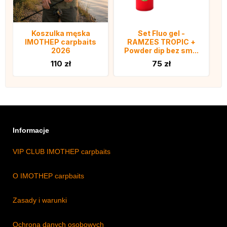
Koszulka męska
Set Fluo gel -
IMOTHEP carpbaits
RAMZES TROPIC +
2026
Powder dip bez sm...
110 zł
75 zł
Informacje
VIP CLUB IMOTHEP carpbaits
O IMOTHEP carpbaits
Zasady i warunki
Ochrona danych osobowych