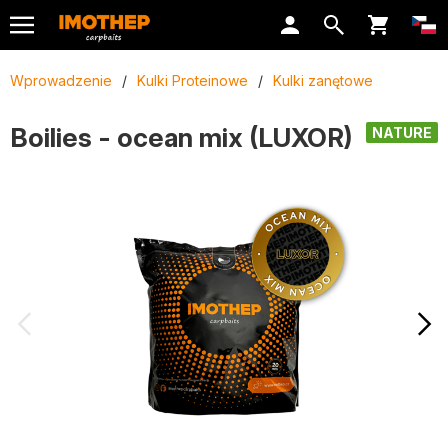
Wprowadzenie
/
Kulki Proteinowe
/
Kulki zanętowe
Boilies - ocean mix (LUXOR)
NATURE