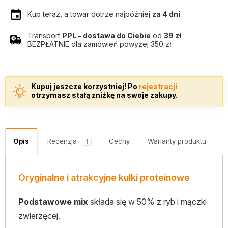
Kup teraz, a towar dotrze najpóźniej
za 4 dni
.
Transport
PPL - dostawa do Ciebie
od
39 zł
.
BEZPŁATNIE dla zamówień powyżej 350 zł.
Kupuj jeszcze korzystniej! Po
rejestracji
otrzymasz stałą zniżkę na swoje zakupy.
Opis
Recenzja
Cechy
Warianty produktu
K
1
Oryginalne i atrakcyjne kulki proteinowe
Podstawowe mix
składa się w 50% z ryb i mączki
zwierzęcej.