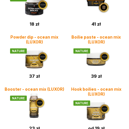
18 zł
41 zł
Powder dip - ocean mix
Boilie paste - ocean mix
(LUXOR)
(LUXOR)
NATURE
NATURE
37 zł
39 zł
Booster - ocean mix (LUXOR)
Hook boilies - ocean mix
(LUXOR)
NATURE
NATURE
23 zł
od 19 zł