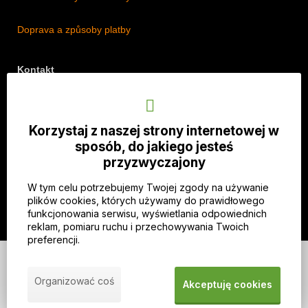
Doprava a způsoby platby
Kontakt
Adres: Lipová 18/5, Štěpánkovice 747 28, Czechy
Telefon: +420 774 536 614
Korzystaj z naszej strony internetowej w
E-mail: info@imothep.cz
sposób, do jakiego jesteś
przyzwyczajony
Nasz Facebook
W tym celu potrzebujemy Twojej zgody na używanie
Nasz Instagram
plików cookies, których używamy do prawidłowego
funkcjonowania serwisu, wyświetlania odpowiednich
reklam, pomiaru ruchu i przechowywania Twoich
preferencji.
© 2026 WEXBO |
www.wexbo.com
|
Zaloguj się
Organizować coś
Akceptuję cookies