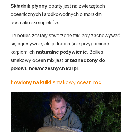
Składnik płynny
oparty jest na zwierzętach
oceanicznych i słodkowodnych o morskim
posmaku skorupiaków.
Te boilies zostały stworzone tak, aby zachowywać
się agresywnie, ale jednocześnie przypominać
karpiom ich
naturalne pożywienie
. Boilies
smakowy ocean mix jest
przeznaczony do
połowu nowoczesnych karpi
.
Łowiony na kulki
smakowy ocean mix