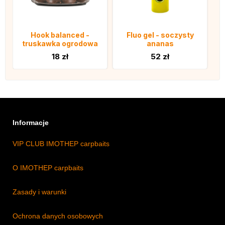
Hook balanced -
Fluo gel - soczysty
truskawka ogrodowa
ananas
18 zł
52 zł
Informacje
VIP CLUB IMOTHEP carpbaits
O IMOTHEP carpbaits
Zasady i warunki
Ochrona danych osobowych