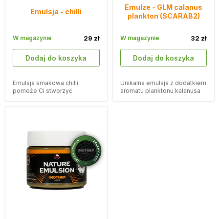
Emulze - GLM calanus
Emulsja - chilli
plankton (SCARAB2)
W magazynie
29 zł
W magazynie
32 zł
Dodaj do koszyka
Dodaj do koszyka
Emulsja smakowa chilli
Unikalna emulsja z dodatkiem
pomoże Ci stworzyć
aromatu planktonu kalanusa
przynętę, której nie da się
GLM pomoże Ci stworzyć
oprzeć.
przynętę, której nie można się
oprzeć.