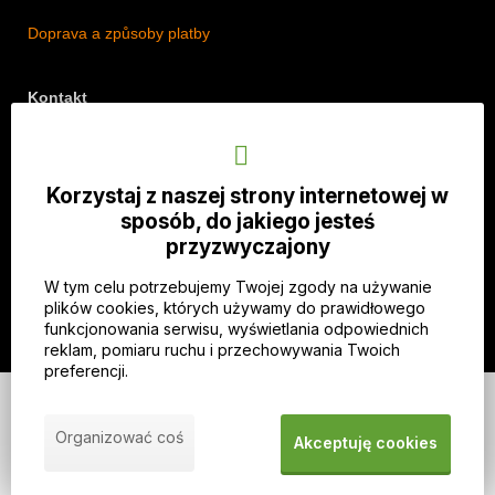
Doprava a způsoby platby
Kontakt
Adres: Lipová 18/5, Štěpánkovice 747 28, Czechy
Telefon: +420 774 536 614
Korzystaj z naszej strony internetowej w
E-mail: info@imothep.cz
sposób, do jakiego jesteś
przyzwyczajony
Nasz Facebook
W tym celu potrzebujemy Twojej zgody na używanie
Nasz Instagram
plików cookies, których używamy do prawidłowego
funkcjonowania serwisu, wyświetlania odpowiednich
reklam, pomiaru ruchu i przechowywania Twoich
preferencji.
© 2026 WEXBO |
www.wexbo.com
|
Zaloguj się
Organizować coś
Akceptuję cookies