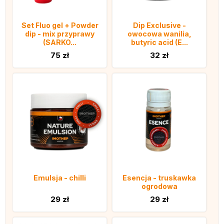
Set Fluo gel + Powder
Dip Exclusive -
dip - mix przyprawy
owocowa wanilia,
(SARKO...
butyric acid (E...
75 zł
32 zł
Emulsja - chilli
Esencja - truskawka
ogrodowa
29 zł
29 zł