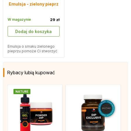
Emulsja - zielony pieprz
W magazynie
29 zł
Dodaj do koszyka
Emulsja o smaku zielonego
pieprzu pomoże Ci stworzyć
przynętę, której nie da się
oprzeć.
Rybacy lubią kupować
NATURE