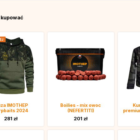
ą kupować
EJ
uza IMOTHEP
Boilies - mix owoc
Kur
rpbaits 2024
(NEFERTITI)
premiu
281 zł
201 zł