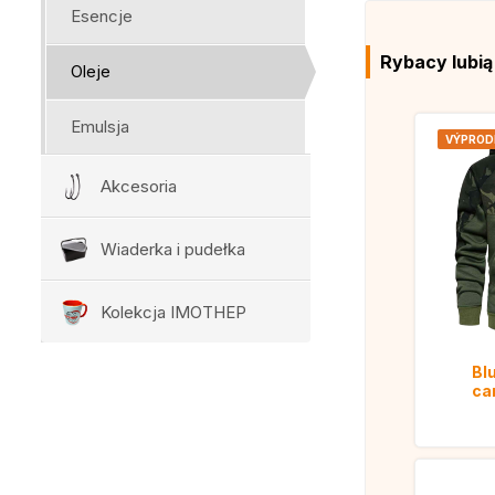
Esencje
Rybacy lubi
Oleje
Emulsja
VÝPROD
Akcesoria
Wiaderka i pudełka
Kolekcja IMOTHEP
Bl
ca