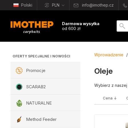
Polski
PLN
info@imothep.cz
Darmowa wysyłka
od 600 zł
Wprowadzenie
/
OFERTY SPECJALNE I NOWOŚCI
Oleje
Promocje
Wybierz z naszej
SCARAB2
Cena ↓
NATURALNE
Method Feeder