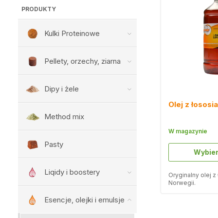
PRODUKTY
Kulki Proteinowe
Pellety, orzechy, ziarna
Dipy i żele
Olej z łososi
Method mix
W magazynie
Pasty
Wybie
Liqidy i boostery
Oryginalny olej z
Norwegii.
Esencje, olejki i emulsje