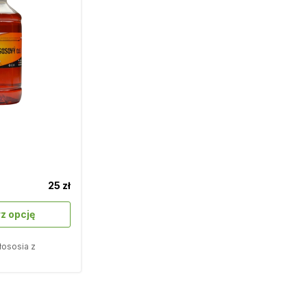
a
25 zł
rz opcję
 łososia z