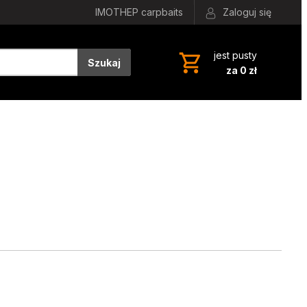
IMOTHEP carpbaits
Zaloguj się
jest pusty
Szukaj
za 0 zł