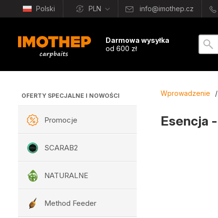
Polski
PLN
info@imothep.cz
Darmowa wysyłka
od 600 zł
Wprowadzenie
/
OFERTY SPECJALNE I NOWOŚCI
Esencja 
Promocje
SCARAB2
NATURALNE
Method Feeder