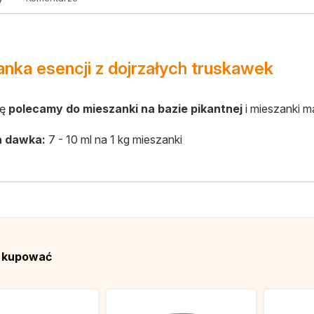
nka esencji z dojrzałych truskawek
ję
polecamy do mieszanki na bazie pikantnej
i mieszanki mą
a dawka:
7 - 10 ml na 1 kg mieszanki
ą kupować