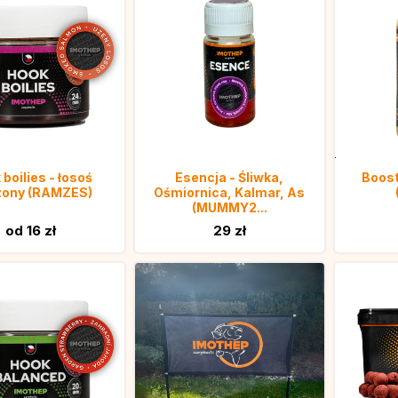
boilies - łosoś
Esencja - Śliwka,
Boost
ony (RAMZES)
Ośmiornica, Kalmar, As
(MUMMY2...
od 16 zł
29 zł