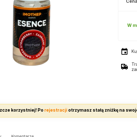
Cena
W m
Ku
Tr
za
zcze korzystniej! Po
rejestracji
otrzymasz stałą zniżkę na swoj
y
Komentarze