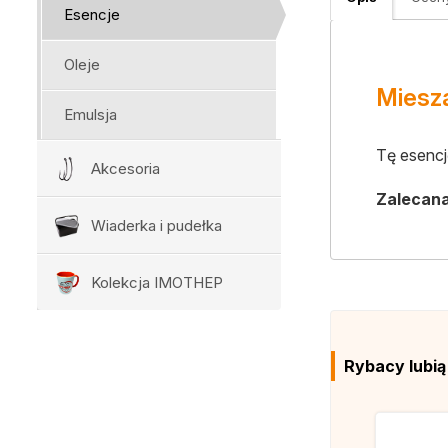
Esencje
Oleje
Miesza
Emulsja
Tę esenc
Akcesoria
Zalecan
Wiaderka i pudełka
Kolekcja IMOTHEP
Rybacy lubi