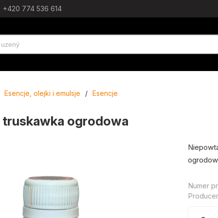
+420 774 536 614
Esencje, olejki i emulsje
/
Esencje
- truskawka ogrodowa
Niepowta
ogrodow
Numer pr
Producen