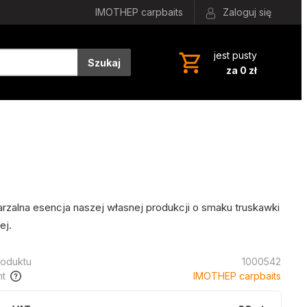
IMOTHEP carpbaits
Zaloguj się
jest pusty
Szukaj
za 0 zł
rzalna esencja naszej własnej produkcji o smaku truskawki
ej.
oduktu
1000542
t
IMOTHEP carpbaits