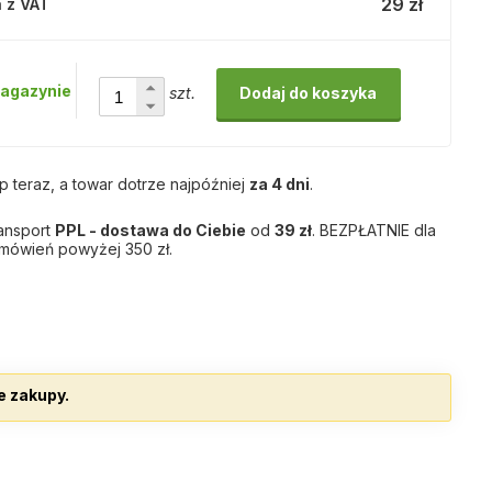
29 zł
 z VAT
agazynie
szt.
Dodaj do koszyka
p teraz, a towar dotrze najpóźniej
za 4 dni
.
ansport
PPL - dostawa do Ciebie
od
39 zł
. BEZPŁATNIE dla
mówień powyżej 350 zł.
e zakupy.