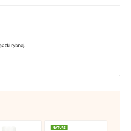
czki rybnej.
NATURE