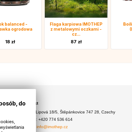
k balanced -
Flaga karpiowa IMOTHEP
Boil
kawka ogrodowa
z metalowymi oczkami -
(
cz...
18 zł
87 zł
sposób, do
Kontakt
Adres: Lipová 18/5, Štěpánkovice 747 28, Czechy
Telefon: +420 774 536 614
cookies,
E-mail: info@imothep.cz
wyświetlania