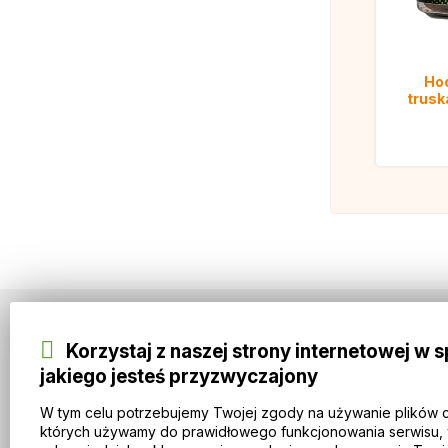
Hoo
trus
Korzystaj z naszej strony internetowej w 
Informacje
jakiego jesteś przyzwyczajony
VIP CLUB IMOTHEP carpbaits
O IMOTHEP carpbaits
W tym celu potrzebujemy Twojej zgody na używanie plików 
Zasady i warunki
których używamy do prawidłowego funkcjonowania serwisu, 