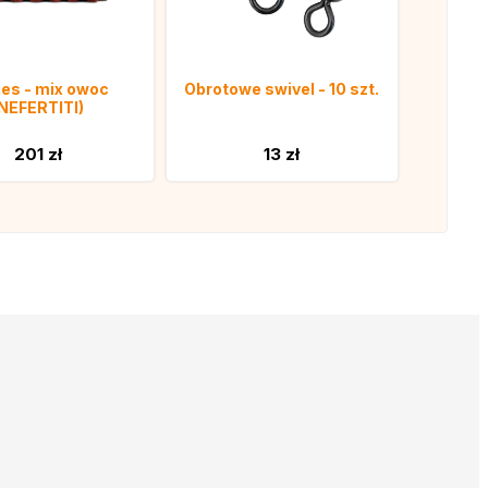
ies - mix owoc
Obrotowe swivel - 10 szt.
NEFERTITI)
201 zł
13 zł