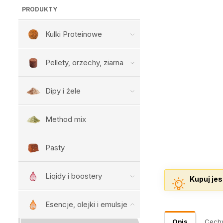
PRODUKTY
Kulki Proteinowe
Pellety, orzechy, ziarna
Dipy i żele
Method mix
Pasty
Liqidy i boostery
Kupuj jes
Esencje, olejki i emulsje
Opis
Cech