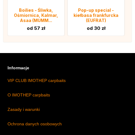
Boilies - Śliwka,
Pop-up special -
Ośmiornica, Kalmar,
kiełbasa frankfurcka
Asaa (MUMM...
(EUFRAT)
od 57 zł
od 30 zł
Informacje
VIP CLUB IMOTHEP carpbaits
O IMOTHEP carpbaits
Zasady i warunki
Ochrona danych osobowych