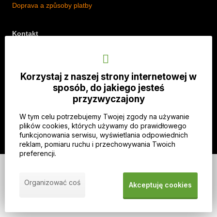
Doprava a způsoby platby
Kontakt
Adres: Lipová 18/5, Štěpánkovice 747 28, Czechy
Telefon: +420 774 536 614
Korzystaj z naszej strony internetowej w
E-mail: info@imothep.cz
sposób, do jakiego jesteś
przyzwyczajony
Nasz Facebook
W tym celu potrzebujemy Twojej zgody na używanie
Nasz Instagram
plików cookies, których używamy do prawidłowego
funkcjonowania serwisu, wyświetlania odpowiednich
reklam, pomiaru ruchu i przechowywania Twoich
preferencji.
© 2026 WEXBO |
www.wexbo.com
|
Zaloguj się
Organizować coś
Akceptuję cookies