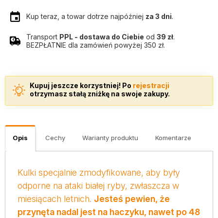
Kup teraz, a towar dotrze najpóźniej
za 3 dni
.
Transport
PPL - dostawa do Ciebie
od
39 zł
.
BEZPŁATNIE dla zamówień powyżej 350 zł.
Kupuj jeszcze korzystniej! Po
rejestracji
otrzymasz stałą zniżkę na swoje zakupy.
Opis
Cechy
Warianty produktu
Komentarze
Kulki specjalnie zmodyfikowane, aby były
odporne na ataki białej ryby, zwłaszcza w
miesiącach letnich.
Jesteś pewien, że
przynęta nadal jest na haczyku, nawet po 48