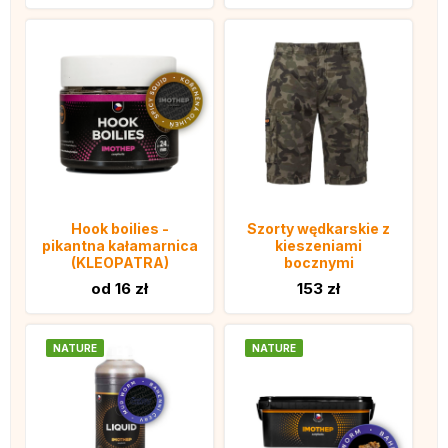
Hook boilies -
Szorty wędkarskie z
pikantna kałamarnica
kieszeniami
(KLEOPATRA)
bocznymi
od 16 zł
153 zł
NATURE
NATURE