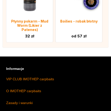
Płynny pokarm - Mud
Boilies - robak błotny
Worm (Likier z
Patenes)
32 zł
od 57 zł
Informacje
VIP CLUB IMOTHEP carpbaits
O IMOTHEP carpbaits
Zasady i warunki