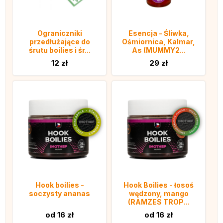
Ograniczniki
Esencja - Śliwka,
przedłużające do
Ośmiornica, Kalmar,
śrutu boilies i śr...
As (MUMMY2...
12 zł
29 zł
Hook boilies -
Hook Boilies - łosoś
soczysty ananas
wędzony, mango
(RAMZES TROP...
od 16 zł
od 16 zł