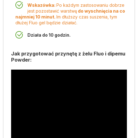
Wskazówka:
Po każdym zastosowaniu dobrze
jest pozostawić warstwę
do wyschnięcia na co
najmniej 10 minut.
Im dłuższy czas suszenia, tym
dłużej Fluo gel będzie działać.
Działa do 10 godzin.
Jak przygotować przynętę z żelu Fluo i dipemu
Powder: