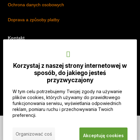
Ochrona danych osobowych
Doprava a způsoby platby
Kontakt
Adres: Lipová 18/5, Štěpánkovice 747 28, Czechy
Telefon: +420 774 536 614
Korzystaj z naszej strony internetowej w
E-mail: info@imothep.cz
sposób, do jakiego jesteś
przyzwyczajony
Nasz Facebook
W tym celu potrzebujemy Twojej zgody na używanie
Nasz Instagram
plików cookies, których używamy do prawidłowego
funkcjonowania serwisu, wyświetlania odpowiednich
reklam, pomiaru ruchu i przechowywania Twoich
preferencji.
© 2026 WEXBO |
www.wexbo.com
|
Zaloguj się
Organizować coś
Akceptuję cookies